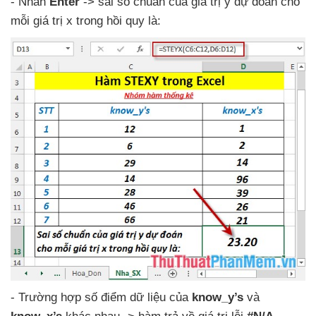
- Nhấn
Enter
-> sai số chuẩn
của giá trị y dự đoán cho
mỗi giá trị x trong hồi quy là:
- Trường hợp số điểm dữ liệu
của
know_y’s
và