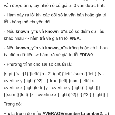
vẫn
được tính
, tuy nhiên ô có giá trị 0
vẫn
được tính.
- Hàm xảy ra lỗi khi
các đối số là văn bản
hoặc giá trị
lỗi không thể chuyển đổi.
-
Nếu
known_y"s
và
known_x"s
có số điểm dữ liệu
khác nhau -> hàm trả về giá trị lỗi
#N/A.
-
Nếu
known_y"s
và
known_x"s
trống
hoặc có ít hơn
ba điểm dữ liệu -> hàm trả về giá trị lỗi
#DIV/0.
- Phương trình cho sai số chuẩn là:
[sqrt {frac{1}{{left( {n - 2} ight)}}left[ {sum {{{left( {y -
overline y } ight)}^2} - {{frac{{left[ {sum {left( {x -
overline x } ight)left( {y - overline y } ight)} } ight]}}
{{sum {{{left( {x - overline x } ight)}^2}} }}}^2}} } ight]} ]
Trong đó:
+
x
là trung độ mẫu
AVERAGE(number1,number2,…)