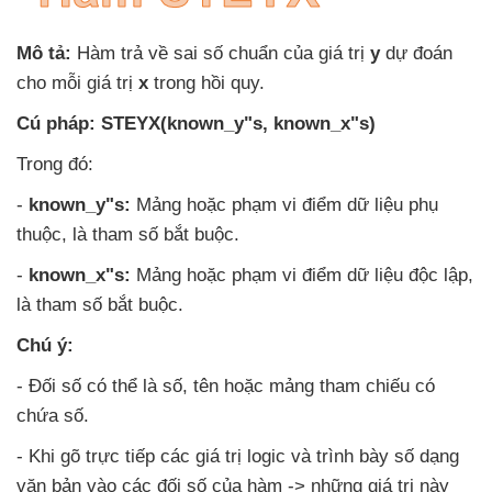
Mô tả:
Hàm trả về sai số chuẩn
của giá trị
y
dự đoán
cho mỗi giá trị
x
trong hồi quy.
Cú pháp:
STEYX(known_y"s
, known_x"s)
Trong đó:
-
known_y"s:
Mảng
hoặc phạm vi điểm dữ liệu phụ
thuộc
, là tham số bắt buộc.
-
known_x"s:
Mảng
hoặc phạm vi điểm dữ liệu độc lập
,
là tham số bắt buộc.
Chú ý:
- Đối số
có thể là số
, tên
hoặc mảng tham chiếu có
chứa số.
-
Khi gõ trực tiếp
các giá trị logic
và trình bày số dạng
văn bản vào
các đối số
của hàm ->
những giá trị này