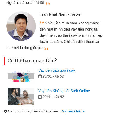
Cấn Văn Lực - Tạp hóa
Tôi kinh doanh buôn bán nhỏ lẻ
nhiều lúc cần vốn nhập hàng, nhờ biết
đến website qua bạn bè giới thiệu tôi
đã giải quyết được công việc của
mình nhanh chóng
th
Có thể bạn quan tâm?
Vay tiền gấp góp ngày
25/01 -
52
Vay tiền Không Lãi Suất Online
23/01 -
82
Bạn muốn vay tiền? - Click xem
Vay tiền Online