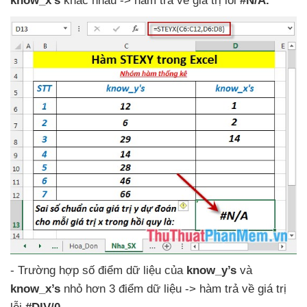
know_x’s
khác nhau -> hàm trả về giá trị lỗi
#N/A.
- Trường hợp số điểm dữ liệu
của
know_y’s
và
know_x’s
nhỏ hơn 3 điểm dữ liệu -> hàm trả về giá trị