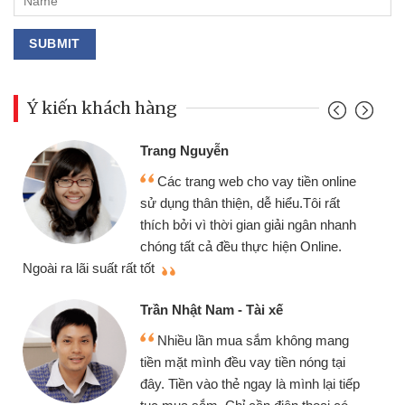
Ý kiến khách hàng
Đoàn Hữu Cảnh
Mình cần tiền gấp nên định cầm cố
ine
chiếc xe wave nhưng thật may đã có
gói vay tiền bằng CMND online không
anh
cần gặp mặt nên rất tiện lợi, sẽ giới
thiệu cho bạn bè biết
Cấn Văn Lực - Tạp hóa
Tôi kinh doanh buôn bán nhỏ lẻ
g
nhiều lúc cần vốn nhập hàng, nhờ biết
i
đến website qua bạn bè giới thiệu tôi
iếp
đã giải quyết được công việc của