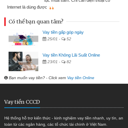
ó
mình nhanh chóng
Có thể bạn quan tâm?
Vay tiền gấp góp ngày
25/01 -
52
Vay tiền Không Lãi Suất Online
23/01 -
82
Bạn muốn vay tiền? - Click xem
Vay tiền Online
Vay tiền CCCD
Hệ thống hỗ trợ kiến thức - kinh nghiệm vay tiền nhanh, uy tín, an
toàn từ các ngân hàng, các tổ chức tài chính ở Việt Nam.