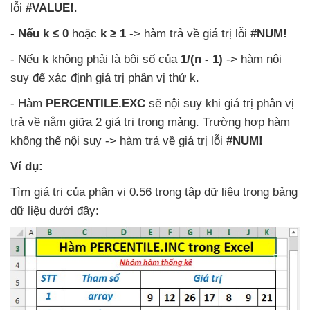
lỗi
#VALUE!
.
-
Nếu k ≤ 0
hoặc
k ≥ 1
-> hàm trả về giá trị lỗi
#NUM!
-
Nếu
k
không phải là bội số
của
1/(n - 1)
-> hàm nội
suy
để xác định giá trị phân vị thứ k.
- Hàm
PERCENTILE.EXC
sẽ nội suy khi giá trị phân vị
trả về nằm giữa 2 giá trị trong mảng
. Trường hợp hàm
không thể nội suy -> hàm trả về giá trị lỗi
#NUM!
Ví dụ:
Tìm giá trị
của phân vị 0.56 trong tập dữ liệu trong bảng
dữ liệu
dưới đây: