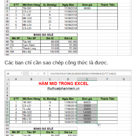
Các bạn chỉ cần sao chép công thức là
được.