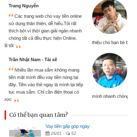
Đoàn Hữu Cảnh
Mình cần tiền gấp nên định cầm cố
chiếc xe wave nhưng thật may đã có
gói vay tiền bằng CMND online không
cần gặp mặt nên rất tiện lợi, sẽ giới
thiệu cho bạn bè biết
qu
Cấn Văn Lực - Tạp hóa
Tôi kinh doanh buôn bán nhỏ lẻ
nhiều lúc cần vốn nhập hàng, nhờ biết
đến website qua bạn bè giới thiệu tôi
đã giải quyết được công việc của
mình nhanh chóng
th
Có thể bạn quan tâm?
Vay tiền gấp góp ngày
25/01 -
52