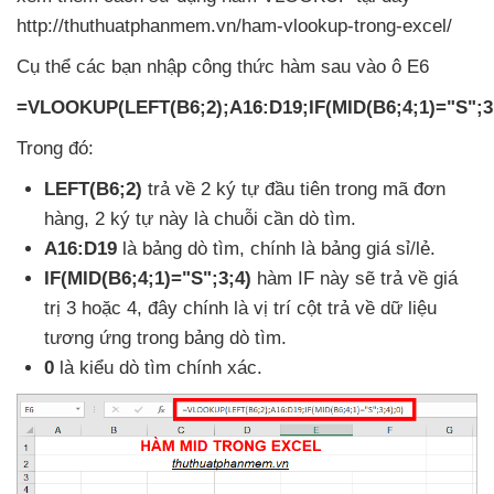
http://thuthuatphanmem.vn/ham-vlookup-trong-excel/
Cụ thể
các bạn nhập công thức hàm sau vào ô E6
=VLOOKUP(LEFT(B6;2);A16:D19;IF(MID(B6;4;1)="S";3;
Trong đó:
LEFT(B6;2)
trả về 2 ký tự đầu tiên trong mã đơn
hàng
, 2 ký tự này là chuỗi cần dò tìm.
A16:D19
là bảng dò tìm
, chính là bảng giá sỉ/lẻ.
IF(MID(B6;4;1)="S";3;4)
hàm IF này
sẽ trả về giá
trị 3
hoặc 4
, đây chính là vị trí cột trả về dữ liệu
tương ứng trong bảng dò tìm.
0
là kiểu dò tìm chính xác.