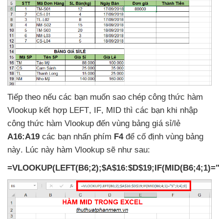
Tiếp theo
nếu
các bạn muốn sao chép công thức hàm
Vlookup kết hợp LEFT
, IF
, MID
thì
các bạn khi nhập
công thức hàm Vlookup đến vùng bảng giá sỉ/lẻ
A16:A19
các bạn nhấn phím
F4
để cố định vùng bảng
này
. Lúc này hàm Vlookup
sẽ
như sau:
=VLOOKUP(LEFT(B6;2);$A$16:$D$19;IF(MID(B6;4;1)="S