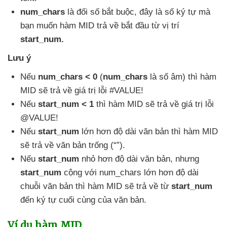
num_chars
là đối số bắt buộc
, đây là số ký tự
mà
bạn muốn hàm MID trả về bắt đầu từ vị trí
start_num.
Lưu ý
Nếu
num_chars < 0
(
num_chars
là số âm)
thì hàm
MID
sẽ trả về giá trị lỗi #VALUE!
Nếu
start_num < 1
thì hàm MID
sẽ trả về giá trị lỗi
@VALUE!
Nếu
start_num
lớn hơn độ dài văn bản
thì hàm MID
sẽ trả về văn bản trống (“”).
Nếu
start_num
nhỏ hơn độ dài văn bản
,
nhưng
start_num
cộng
với num_chars lớn hơn độ dài
chuỗi văn bản
thì hàm MID
sẽ trả về từ
start_num
đến ký tự cuối cùng
của văn bản.
Ví dụ hàm MID