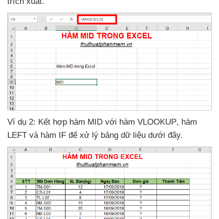
trích xuất.
Ví dụ 2: Kết hợp hàm MID
với hàm VLOOKUP
, hàm
LEFT
và hàm IF
để xử lý bảng dữ liệu
dưới đây.