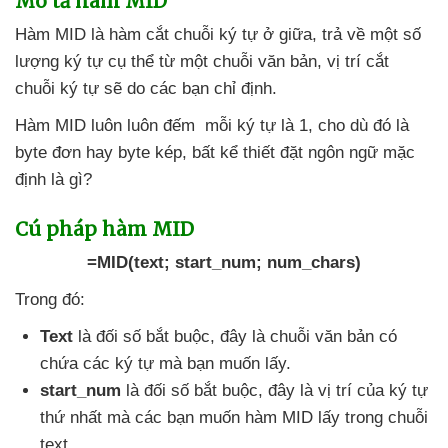
Mô tả hàm MID
Hàm MID là hàm cắt chuỗi ký tự ở giữa
, trả về một số
lượng ký tự cụ thể từ một chuỗi văn bản
, vị trí cắt
chuỗi ký tự
sẽ do
các bạn chỉ định.
Hàm MID luôn luôn đếm mỗi ký tự là 1
, cho
dù đó là
byte đơn hay byte kép
, bất kể thiết đặt ngôn ngữ mặc
định là gì?
Cú pháp hàm MID
=MID(text; start_num; num_chars)
Trong đó:
Text
là đối số bắt buộc
, đây là chuỗi văn bản có
chứa
các ký tự
mà bạn muốn lấy.
start_num
là đối số bắt buộc
, đây là vị trí
của ký tự
thứ nhất
mà
các bạn muốn hàm MID lấy trong chuỗi
text.