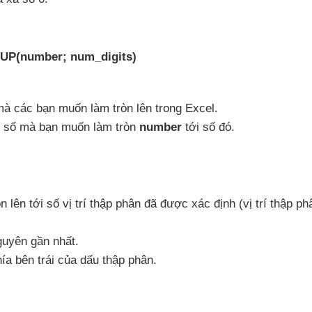
P(number; num_digits)
mà
các bạn muốn làm tròn lên trong Excel.
ữ số
mà bạn muốn làm tròn
number
tới số đó.
n lên tới số vị trí thập phân
đã
được xác định (vị trí thập ph
guyên gần nhất.
ía bên trái
của dấu thập phân.