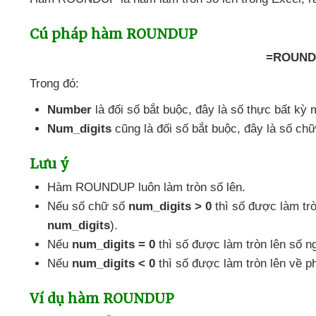
Cú pháp hàm ROUNDUP
=ROUNDU
Trong đó:
Number
là đối số bắt buộc
, đây là số thực bất kỳ
Num_digits
cũng là đối số bắt buộc
, đây là số ch
Lưu ý
Hàm ROUNDUP luôn làm tròn số lên.
Nếu số chữ số
num_digits > 0
thì số
được làm trò
num_digits
).
Nếu
num_digits = 0
thì số
được làm tròn lên số n
Nếu
num_digits < 0
thì số
được làm tròn lên về ph
Ví dụ hàm ROUNDUP