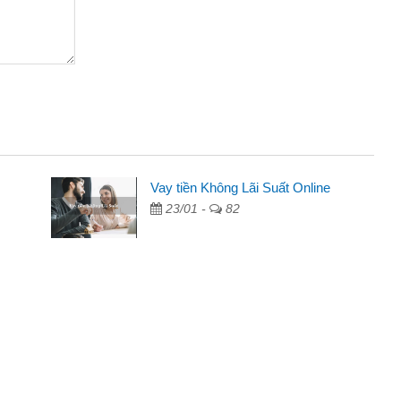
Vay tiền Không Lãi Suất Online
23/01 -
82
uảng cáo trên facebook. Tôi là
n nhà, sinh nhật bạn bè, mà đọc
 tôi quyết định vay
g không ai cho vay. Trong khi
việc riêng, trong 1-2 ngày tôi trả
tôi kịp thời và nhanh chóng