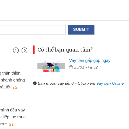
Có thể bạn quan tâm?
Vay tiền gấp góp ngày
Mai Lan - Sinh viên
25/01 -
52
hiếc xe wave
Tôi biết đến thông qua q
g CMND online
sinh viên nên cần đóng tiề
Bạn muốn vay tiền? - Click xem
Vay tiền Online
ới thiệu cho bạn
thấy thủ tục nhanh gọn nên
Lâm Minh Chánh
Mất 2 tuần các ngân hàn
 lúc cần vốn nhập
cần có 2 triệu để giải quyết 
i thiệu tôi đã giải
được thôi. Cảm ơn đã giúp 
 chóng