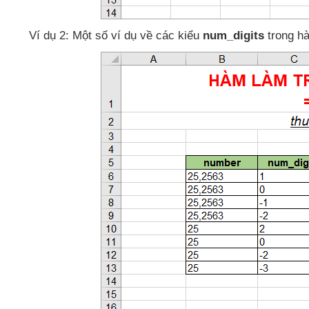
Ví dụ 2: Một số ví dụ về
các kiểu
num_digits
trong 