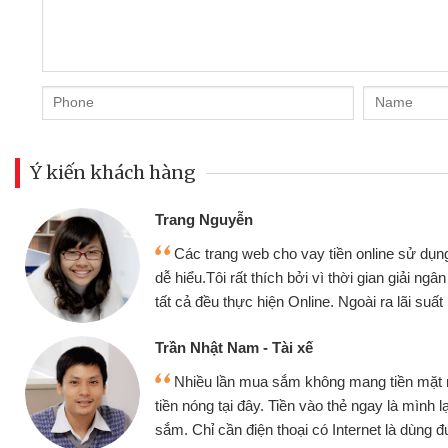
Ý kiến khách hàng
Đoàn Hữu Cảnh
Mình cần tiền gấp nên định cầm cố c
ện,
nhưng thật may đã có gói vay tiền bằn
chóng
không cần gặp mặt nên rất tiện lợi, sẽ gi
bè biết
Cấn Văn Lực - Tạp hóa
u vay
Tôi kinh doanh buôn bán nhỏ lẻ nhiều
ục mua
hàng, nhờ biết đến website qua bạn bè giớ
quyết được công việc của mình nhanh