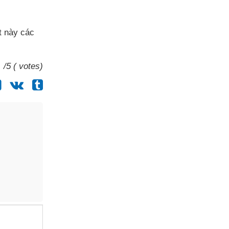
ết này
các
/5 ( votes)