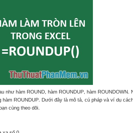
nhau như hàm ROUND
, hàm ROUNDUP
, hàm ROUNDOWN
.
ng hàm ROUNDUP
. Dưới đây là mô tả
, cú pháp
và ví dụ các
bạn cùng theo dõi.
a xa số 0.