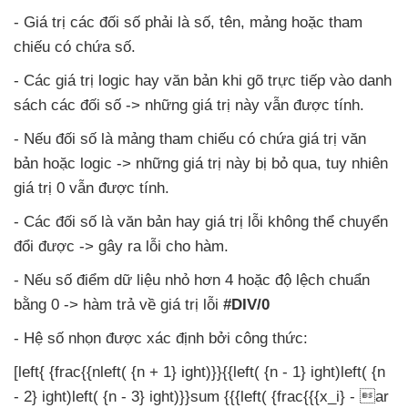
- Giá trị
các đối số phải là số
, tên
, mảng
hoặc tham
chiếu có chứa số.
- Các giá trị logic hay văn bản khi gõ trực tiếp vào danh
sách
các đối số ->
những giá trị này
vẫn
được tính.
-
Nếu đối số là mảng tham chiếu có chứa giá trị văn
bản
hoặc logic ->
những giá trị này bị bỏ qua
, tuy nhiên
giá trị 0
vẫn
được tính.
- Các đối số là văn bản hay giá trị lỗi không thể chuyển
đổi
được -> gây ra lỗi cho hàm.
-
Nếu số điểm dữ liệu nhỏ hơn 4
hoặc độ lệch chuẩn
bằng 0 -> hàm trả về giá trị lỗi
#DIV/0
- Hệ số nhọn
được xác định
bởi công thức:
[left{ {frac{{nleft( {n + 1} ight)}}{{left( {n - 1} ight)left( {n
- 2} ight)left( {n - 3} ight)}}sum {{{left( {frac{{{x_i} - ar