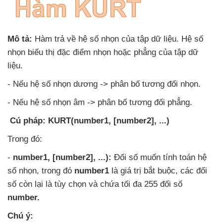
Mô tả:
Hàm trả về hệ số nhọn
của tập dữ liệu
. Hệ số
nhọn biểu thị đặc điểm nhọn
hoặc phẳng
của tập dữ
liệu.
-
Nếu hệ số nhọn dương -> phân bố
tương đối nhọn
.
-
Nếu hệ số nhọn âm -> phân bố
tương đối phẳng.
Cú pháp:
KURT(number1
, [number2]
, ...)
Trong đó:
-
number1
, [number2]
, ...)
:
Đối số muốn tính toán hệ
số nhọn
, trong đó
number1
là giá trị bắt buộc
,
các đối
số còn lại là tùy chọn
và chứa tối đa 255 đối số
number.
Chú ý: