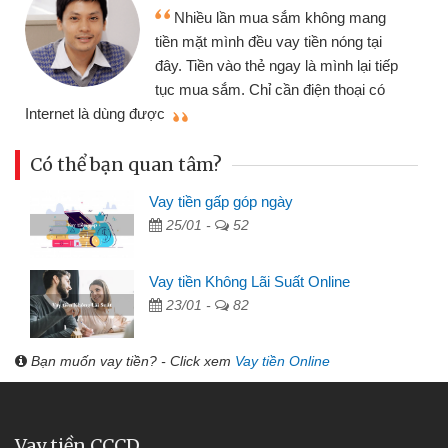
Tôi kinh doanh buôn bán nhỏ lẻ
nhiều lúc cần vốn nhập hàng, nhờ biết
đến website qua bạn bè giới thiệu tôi
đã giải quyết được công việc của
mình nhanh chóng
th
Có thể bạn quan tâm?
Vay tiền gấp góp ngày
25/01 -
52
Vay tiền Không Lãi Suất Online
23/01 -
82
Bạn muốn vay tiền? - Click xem
Vay tiền Online
Vay tiền CCCD