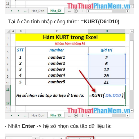
- Tại ô cần tính nhập công thức
: =KURT(D6:D10)
- Nhấn
Enter
-> hệ số nhọn
của tập dữ liệu là: