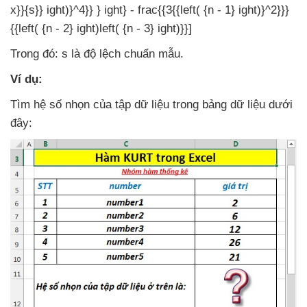
x}}{s}} ight)}^4}} } ight} - frac{{3{{left( {n - 1} ight)}^2}}}
{{left( {n - 2} ight)left( {n - 3} ight)}}]
Trong đó: s là độ lệch chuẩn mẫu.
Ví dụ:
Tìm hệ số nhọn
của tập dữ liệu trong bảng dữ liệu
dưới
đây: