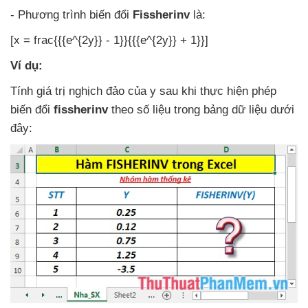
- Phương trình biến đổi
Fissherinv
là:
[x = frac{{{e^{2y}} - 1}}{{{e^{2y}} + 1}}]
Ví dụ:
Tính giá trị nghịch đảo
của y sau khi thực hiện phép
biến đổi
fissherinv
theo số liệu trong bảng dữ liệu
dưới
đây: