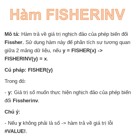
Mô tả:
Hàm trả về giá trị nghịch đảo
của phép biến đổi
Fissher
.
Sử dụng hàm này
để phân tích sự tương quan
giữa 2 mảng dữ liệu
,
nếu
y = FISHER(x) ->
FISHERINV(y) = x
.
Cú pháp:
FISHER(y)
Trong đó:
-
y:
Giá trị số muốn thực hiện nghịch đảo
của phép biến
đổi
Fissherinv
.
Chú ý:
-
Nếu
y
không phải là số -> hàm trả về giá trị lỗi
#VALUE!
.