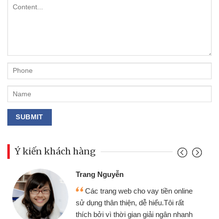
Ý kiến khách hàng
Đoàn Hữu Cảnh
Mình cần tiền gấp nên định cầm cố
line
chiếc xe wave nhưng thật may đã có
t
gói vay tiền bằng CMND online không
hanh