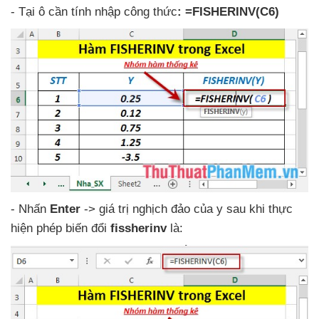
- Tại ô cần tính nhập công thức
: =FISHERINV(C6)
- Nhấn
Enter
-> giá trị nghịch đảo
của y sau khi thực
hiện phép biến đổi
fissherinv
là: