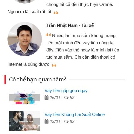
cần gặp mặt nên rất tiện lợi, sẽ giới
.
thiệu cho bạn bè biết
Cấn Văn Lực - Tạp hóa
Tôi kinh doanh buôn bán nhỏ lẻ
ng
nhiều lúc cần vốn nhập hàng, nhờ biết
ại
đến website qua bạn bè giới thiệu tôi
 tiếp
đã giải quyết được công việc của
có
mình nhanh chóng
Có thể bạn quan tâm?
Vay tiền gấp góp ngày
25/01 -
52
Vay tiền Không Lãi Suất Online
23/01 -
82