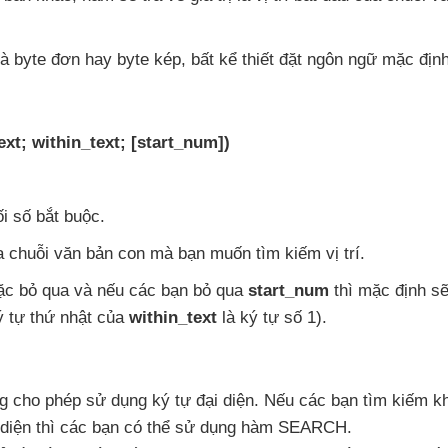
là byte đơn hay byte kép
, bất kể thiết đặt ngôn ngữ mặc định
xt; within_text; [start_num])
ối số bắt buộc.
ứa chuỗi văn bản con
mà bạn muốn tìm kiếm vị trí.
ặc bỏ qua
và
nếu
các bạn bỏ qua
start_num
thì mặc định
sẽ
 tự thứ nhật
của
within_text
là ký tự số 1).
g cho phép sử dụng ký tự đại diện
.
Nếu
các bạn tìm kiếm k
 diện
thì
các bạn
có thể sử dụng hàm SEARCH.