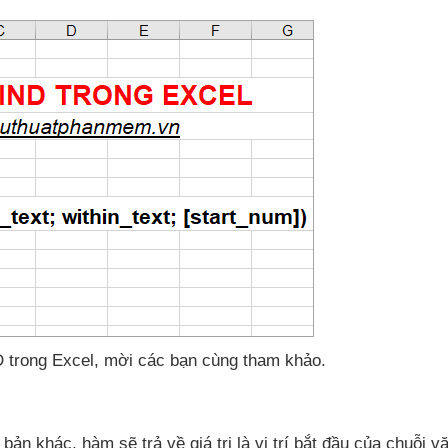
 trong Excel
, mời
các bạn cùng tham khảo.
n bản khác
, hàm
sẽ trả về giá trị là vị trí bắt đầu
của chuỗi v