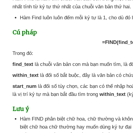
nhất tính từ ký tự thứ nhất
của chuỗi văn bản thứ hai.
Hàm Find luôn luôn đếm mỗi ký tự là 1
, cho
dù đó 
Cú pháp
=FIND(find_te
Trong đó:
find_text
là chuỗi văn bản con
mà bạn muốn tìm
, là đ
within_text
là đối số bắt buộc
, đây là văn bản có ch
start_num
là đối số tùy chọn
,
các bạn
có thể nhập
ho
là vị trí ký tự
mà bạn bắt đầu tìm trong
within_text
(ký
Lưu ý
Hàm FIND phân biệt chữ hoa
, chữ thường
và khôn
biệt chữ hoa chữ thường hay muốn dùng ký tự đại