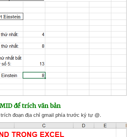
 MID
để trích văn bản
rích đoạn địa chỉ gmail phía trước ký tự @.