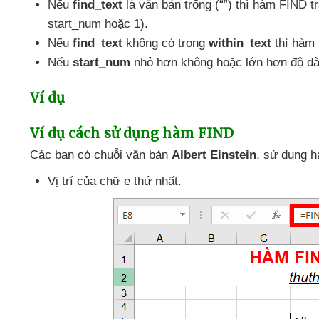
Nếu
find_text
là văn bản trống (“”)
thì hàm FIND tr
start_num
hoặc 1).
Nếu
find_text
không có trong
within_text
thì hàm 
Nếu
start_num
nhỏ hơn không
hoặc lớn hơn độ d
Ví dụ
Ví dụ cách sử dụng hàm FIND
Các bạn có chuỗi văn bản
Albert Einstein
, sử dụng 
Vị trí
của chữ e thứ nhất.