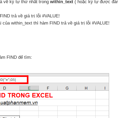
ả về ký tự thứ nhất trong
within_text
(
hoặc ký tự
được đán
FIND trả về giá trị lỗi #VALUE!
ài
của within_text
thì hàm FIND trả về giá trị lỗi #VALUE!
hàm FIND
để tìm: