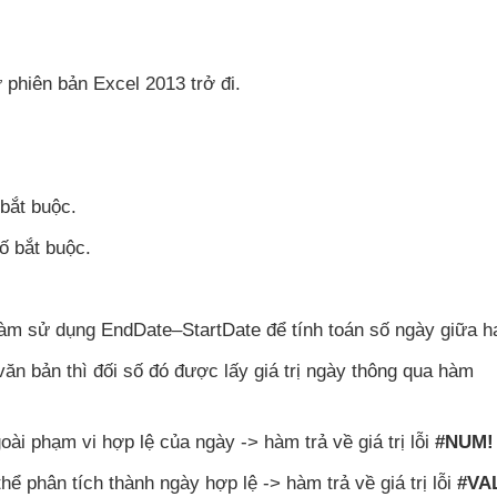
ừ phiên bản Excel 2013 trở đi.
 bắt buộc.
số bắt buộc.
hàm sử dụng EndDate–StartDate
để tính toán số ngày giữa h
 văn bản
thì đối số đó
được lấy giá trị ngày thông qua hàm
oài phạm vi hợp lệ
của ngày -> hàm trả về giá trị lỗi
#NUM!
hể phân tích thành ngày hợp lệ -> hàm trả về giá trị lỗi
#VA