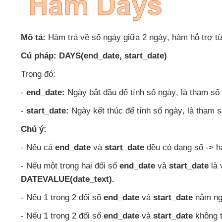
Mô tả:
Hàm trả về số ngày giữa 2 ngày
, hàm hỗ trợ t
Cú pháp:
DAYS(en
d_date
, start_date)
Trong đó:
-
end_date:
Ngày bắt đầu
để tính số ngày
, là tham số
-
start_date:
Ngày kết thúc
để tính số ngày
, là tham 
Chú ý:
-
Nếu cả
end_date
và
start_date
đều có dạng số -> 
-
Nếu một trong hai đối số
end_date
và
start_date
là
DATEVALUE(date_text).
-
Nếu 1 trong 2 đối số
end_date
và
start_date
nằm ng
-
Nếu 1 trong 2 đối số
end_date
và
start_date
không t