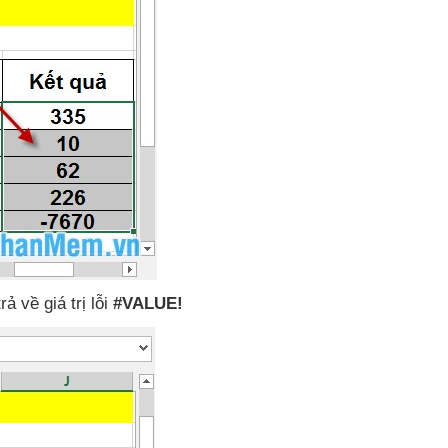
ả về giá trị lỗi
#VALUE!