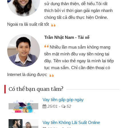
chiếc xe wave nhưng thật may đã có
gói vay tiền bằng CMND online không
nh
cần gặp mặt nên rất tiện lợi, sẽ giới
thiệu cho bạn bè biết
Cấn Văn Lực - Tạp hóa
Tôi kinh doanh buôn bán nhỏ lẻ
nhiều lúc cần vốn nhập hàng, nhờ biết
đến website qua bạn bè giới thiệu tôi
ếp
đã giải quyết được công việc của
mình nhanh chóng
Có thể bạn quan tâm?
Vay tiền gấp góp ngày
25/01 -
52
Vay tiền Không Lãi Suất Online