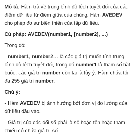
Mô tả:
Hàm trả về trung bình độ lệch
tuyệt đối
của
các
điểm dữ liệu từ điểm giữa
của chúng
. Hàm
AVEDEV
cho phép đo sự biến thiên
của tập dữ liệu.
Cú pháp:
AVEDEV(number1
, [number2]
, ...)
Trong đó:
-
number1
, number2…
là
các giá trị muốn tính trung
bình độ lệch
tuyệt đối
, trong đó
number1
là tham số bắt
buộc
,
các giá trị
number
còn lại là tùy ý
. Hàm chứa tối
đa 255 giá trị
number.
Chú ý:
- Hàm
AVEDEV
bị ảnh hưởng
bởi đơn vị đo lường
của
dữ liệu đầu vào.
- Giá trị
của
các đối số phải là số
hoặc tên
hoặc tham
chiếu có chứa giá trị số.