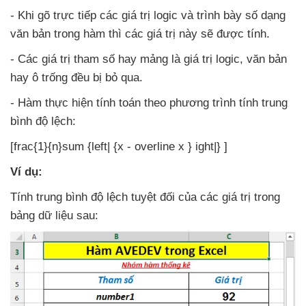
-
Khi gõ trực tiếp
các giá trị logic
và trình bày số dạng
văn bản trong hàm
thì
các giá trị này
sẽ
được tính.
- Các giá trị tham số hay mảng là giá trị logic
, văn bản
hay ô trống đều bị bỏ qua.
- Hàm thực hiện tính toán theo phương trình tính trung
bình độ lệch:
[frac{1}{n}sum {left| {x - overline x } ight|} ]
Ví dụ:
Tính trung bình độ lệch
tuyệt đối
của
các giá trị trong
bảng dữ liệu sau: