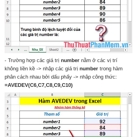
- Trường hợp
các giá trị
number
nằm ở
các vị trí
không liền kề -> nhập
các giá trị
number
trong hàm
phân cách nhau
bởi dấu phẩy -> nhập công thức:
=AVEDEV(C6,C7,C8,C9,C10)