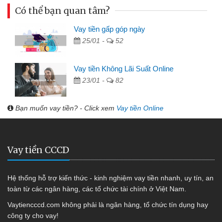
Có thể bạn quan tâm?
Vay tiền gấp góp ngày
25/01 -
52
Vay tiền Không Lãi Suất Online
23/01 -
82
Bạn muốn vay tiền? - Click xem
Vay tiền Online
Vay tiền CCCD
Hệ thống hỗ trợ kiến thức - kinh nghiệm vay tiền nhanh, uy tín, an
toàn từ các ngân hàng, các tổ chức tài chính ở Việt Nam.
Vaytiencccd.com không phải là ngân hàng, tổ chức tín dụng hay
công ty cho vay!