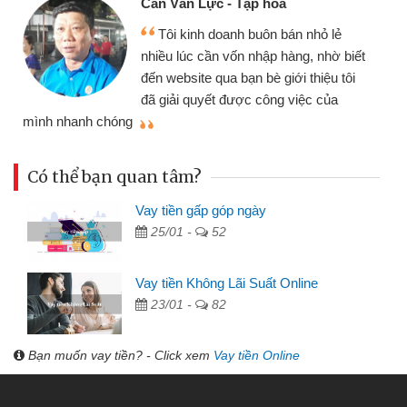
Cấn Văn Lực - Tạp hóa
Tôi kinh doanh buôn bán nhỏ lẻ
nhiều lúc cần vốn nhập hàng, nhờ biết
đến website qua bạn bè giới thiệu tôi
đã giải quyết được công việc của
mình nhanh chóng
th
Có thể bạn quan tâm?
Vay tiền gấp góp ngày
25/01 -
52
Vay tiền Không Lãi Suất Online
23/01 -
82
Bạn muốn vay tiền? - Click xem
Vay tiền Online