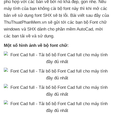
phù hợp
với
các bản vẽ
bởi nó
khá đẹp
, gọn nhẹ
.
Nếu
máy tính
của bạn không cài bộ font này
thì khi mở
các
bản vẽ sử dụng font SHX
sẽ bị lỗi
. Bài viết
sau đây
của
ThuThuatPhanMem.vn
sẽ gửi tới
các bạn bộ Font chữ
windows
và SHX dành cho phần mềm AutoCad
, mời
các bạn tải về
và sử dụng.
Một số hình ảnh về bộ font chữ: