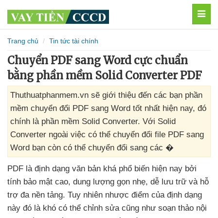
MEN
Trang chủ
Tin tức tài chính
Chuyển PDF sang Word cực chuẩn
bằng phần mềm Solid Converter PDF
Thuthuatphanmem.vn sẽ giới thiệu đến các bạn phần
mềm chuyển đổi PDF sang Word tốt nhất hiện nay, đó
chính là phần mềm Solid Converter. Với Solid
Converter ngoài việc có thể chuyển đổi file PDF sang
Word bạn còn có thể chuyển đổi sang các �
PDF là định dạng văn bản
khá phổ biến
hiện nay
bởi
tính bảo mật cao
, dung lượng gọn nhẹ
, dễ lưu trữ
và hỗ
trợ đa nền tảng
. Tuy nhiên nhược điểm
của định dạng
này đó là khó
có thể chỉnh sửa
cũng như soạn thảo nội