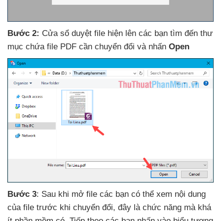
Bước 2:
Cửa sổ duyệt file hiện lên
các bạn tìm đến thư
mục chứa file PDF cần chuyển đổi
và nhấn
Open
Bước 3
: Sau khi mở file
các bạn
có thể xem nội dung
của file trước khi chuyển đổi
, đây là chức năng
mà
khá
ít phần mềm có
. Tiếp theo
các bạn nhấn vào biểu tượng