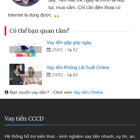
đã giải quyết được công việc của
mình nhanh chóng
th
Có thể bạn quan tâm?
Vay tiền gấp góp ngày
25/01 -
52
Vay tiền Không Lãi Suất Online
23/01 -
82
Bạn muốn vay tiền? - Click xem
Vay tiền Online
Vay tiền CCCD
Hệ thống hỗ trợ kiến thức - kinh nghiệm vay tiền nhanh, uy tín, an