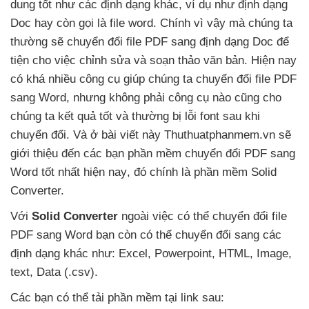
dung tốt như
các định dạng khác
, ví dụ như định dạng
Doc hay còn gọi là file word
. Chính vì vậy
mà chúng ta
thường
sẽ chuyển đổi file PDF sang định dạng Doc
để
tiện cho việc chỉnh sửa
và soạn thảo văn bản
.
Hiện nay
có
khá nhiều công cụ giúp chúng ta chuyển đổi file PDF
sang Word
,
nhưng không phải công cụ nào
cũng cho
chúng ta kết quả tốt
và thường bị lỗi font sau khi
chuyển đổi
. Và ở bài viết này Thuthuatphanmem.vn
sẽ
giới thiệu đến
các bạn phần mềm chuyển đổi PDF sang
Word tốt nhất
hiện nay
, đó chính là phần mềm Solid
Converter.
Với
Solid Converter
ngoài việc
có thể chuyển đổi file
PDF sang Word bạn còn
có thể chuyển đổi sang
các
định dạng khác như: Excel
, Powerpoint
, HTML
, Image
,
text
, Data (.csv).
Các bạn
có thể tải phần mềm tại link sau: