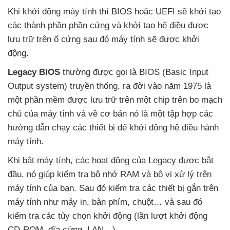
Khi khởi động máy tính
thì BIOS
hoặc UEFI
sẽ khởi tạo
các thành phần phần cứng
và khởi tạo hệ điều
được
lưu trữ trên ổ cứng
sau đó máy tính
sẽ
được khởi
động.
Legacy BIOS
thường
được gọi là BIOS (Basic Input
Output system) truyền thống
, ra đời vào năm 1975 là
một phần mềm
được lưu trữ trên một chip trên bo mạch
chủ
của máy tính
và về cơ bản nó là một tập hợp
các
hướng dẫn chạy
các thiết bị
để khởi động hệ điều hành
máy tính
.
Khi bật máy tính
,
các hoạt động
của Legacy
được bắt
đầu
, nó giúp kiểm tra bộ nhớ RAM
và bộ vi xử lý trên
máy tính
của bạn
. Sau đó kiểm tra
các thiết bị gắn trên
máy tính như máy in
, bàn phím
, chuột…
và
sau đó
kiểm tra
các tùy chọn khởi động (lần lượt khởi động
CD-ROM
, đĩa cứng
, LAN…)