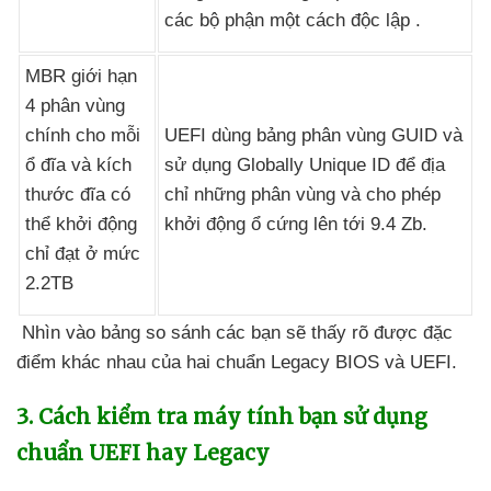
các bộ phận một cách độc lập .
MBR giới hạn
4 phân vùng
chính cho mỗi
UEFI dùng bảng phân vùng GUID
và
ổ đĩa
và kích
sử dụng Globally Unique ID
để địa
thước đĩa
có
chỉ
những phân vùng
và cho phép
thể khởi động
khởi động ổ cứng lên tới 9.4 Zb.
chỉ đạt ở mức
2.2TB
Nhìn vào bảng so sánh
các bạn
sẽ thấy rõ
được đặc
điểm khác nhau
của hai chuẩn Legacy BIOS
và UEFI
.
3
. Cách kiểm tra máy tính bạn sử dụng
chuẩn UEFI hay Legacy