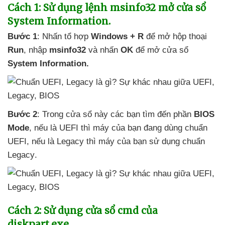
Cách 1: Sử dụng lệnh msinfo32 mở cửa sổ
System Information.
Bước 1
: Nhấn tổ hợp
Windows + R
để mở hộp thoại
Run
, nhập
msinfo32
và nhấn
OK
để mở cửa sổ
System Information.
Bước 2
: Trong cửa sổ này
các bạn tìm đến phần
BIOS
Mode
,
nếu là UEFI
thì máy
của bạn đang dùng chuẩn
UEFI
,
nếu là Legacy
thì máy
của bạn sử dụng chuẩn
Legacy
.
Cách 2: Sử dụng cửa sổ cmd
của
diskpart.exe