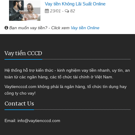
Vay tiền Không Lãi Suất Online
23/01 -
82
Bạn muốn vay tiền? - Click xem
Vay tiền Online
Vay tiền CCCD
Hệ thống hỗ trợ kiến thức - kinh nghiệm vay tiền nhanh, uy tín, an
toàn từ các ngân hàng, các tổ chức tài chính ở Việt Nam.
Vaytiencccd.com không phải là ngân hàng, tổ chức tín dụng hay
công ty cho vay!
Contact Us
Email:
info@vaytiencccd.com