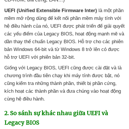
UEFI (Unified Extensible Firmware Inter)
là một phần
mềm mở rộng dùng
để kết nối phần mềm máy tính
với
hệ điều hành
của nó
, UEFI
được phát triển
để giải quyết
các yếu điểm
của Legacy BIOS
, hoạt động mạnh mẽ
và
dần thay thế chuẩn Legacy BIOS
. Hỗ trợ cho
các phiên
bản Windows 64-bit
và từ Windows 8
trở lên có
được
hỗ trợ UEFI
với phiên bản 32-bit.
Giống
với Legacy BIOS
, UEFI
cũng
được cài đặt
và là
chương trình đầu tiên chạy khi máy tính
được bật
, nó
cũng kiểm tra
những thành phần
, thiết bị phần cứng
,
kích hoạt
các thành phần
và đưa chúng vào hoạt động
cùng hệ điều hành.
2
. So sánh sự khác nhau giữa UEFI
và
Legacy BIOS