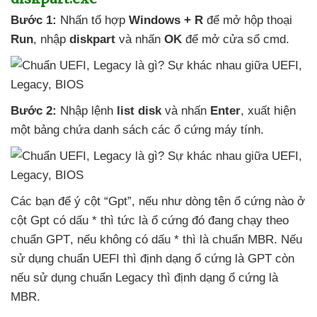
Bước 1:
Nhấn tổ hợp
Windows + R
để mở hộp thoại
Run
, nhập
diskpart
và nhấn
OK
để mở cửa sổ cmd.
Bước 2:
Nhập lệnh
list disk
và nhấn
Enter
, xuất hiện
một bảng chứa danh sách
các ổ cứng máy tính.
Các bạn
để ý cột “Gpt”
,
nếu như dòng tên ổ cứng nào ở
cột Gpt có dấu *
thì tức là ổ cứng đó đang chạy theo
chuẩn GPT
,
nếu không có dấu *
thì là chuẩn MBR
.
Nếu
sử dụng chuẩn UEFI
thì định dạng ổ cứng là GPT còn
nếu sử dụng chuẩn Legacy
thì định dạng ổ cứng là
MBR.