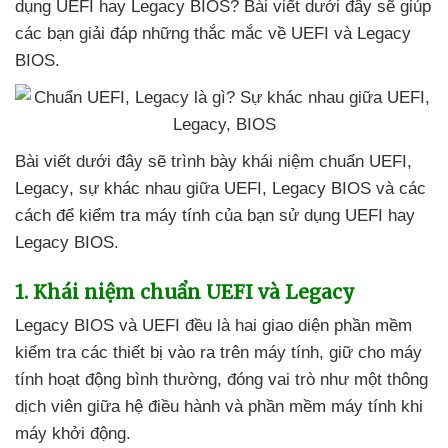
dụng UEFI hay Legacy BIOS
? Bài viết dưới đây
sẽ giúp
các bạn giải đáp
những thắc mắc về UEFI
và Legacy
BIOS.
Bài viết
dưới đây
sẽ trình bày khái niệm chuẩn UEFI
,
Legacy
, sự khác nhau giữa UEFI
, Legacy BIOS
và
các
cách
để kiểm tra máy tính
của bạn sử dụng UEFI hay
Legacy BIOS.
1
. Khái niệm chuẩn UEFI
và Legacy
Legacy BIOS
và UEFI đều là hai giao diện phần mềm
kiểm tra
các thiết bị vào ra trên máy tính
, giữ cho máy
tính hoạt động bình thường
, đóng vai trò như một thông
dịch viên giữa hệ điều hành
và phần mềm máy tính khi
máy khởi động.