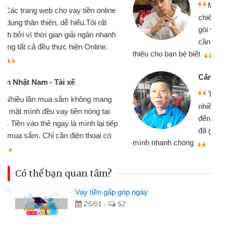
Mình cần tiền gấp nên định cầm cố
chiếc xe wave nhưng thật may đã có
gói vay tiền bằng CMND online không
cần gặp mặt nên rất tiện lợi, sẽ giới
thiệu cho bạn bè biết
qu
Cấn Văn Lực - Tạp hóa
Tôi kinh doanh buôn bán nhỏ lẻ
nhiều lúc cần vốn nhập hàng, nhờ biết
đến website qua bạn bè giới thiệu tôi
đã giải quyết được công việc của
mình nhanh chóng
th
Có thể bạn quan tâm?
Vay tiền gấp góp ngày
25/01 -
52