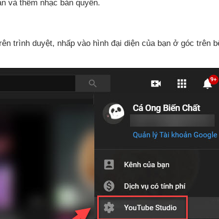
iản
và thêm nhạc bản quyền.
rên trình duyệt
, nhấp vào hình đại diện
của bạn ở góc trên 