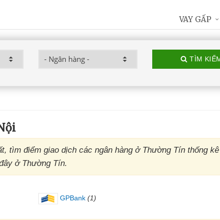
VAY GẤP
TÌM KIẾ
Nội
t, tìm điểm giao dịch các ngân hàng ở Thường Tín thống kê
 đây ở Thường Tín.
GPBank
(1)