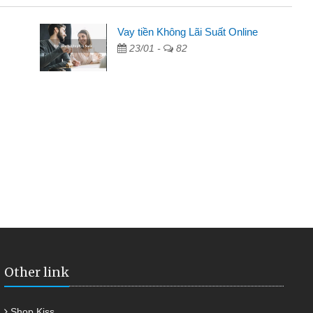
Mai Lan - Sinh viên
Vay tiền Không Lãi Suất Online
23/01 -
82
Tôi biết đến thông qua quảng cáo trên facebook. Tôi là
sinh viên nên cần đóng tiền nhà, sinh nhật bạn bè, mà đọc
thấy thủ tục nhanh gọn nên tôi quyết định vay
Lâm Minh Chánh
Mất 2 tuần các ngân hàng không ai cho vay. Trong khi
cần có 2 triệu để giải quyết việc riêng, trong 1-2 ngày tôi trả
được thôi. Cảm ơn đã giúp tôi kịp thời và nhanh chóng
Other link
Shop Kiss