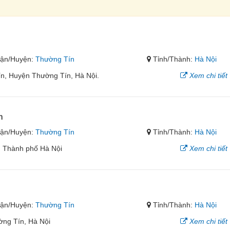
ận/Huyện:
Thường Tín
Tỉnh/Thành:
Hà Nội
ín, Huyện Thường Tín, Hà Nội.
Xem chi tiết
n
ận/Huyện:
Thường Tín
Tỉnh/Thành:
Hà Nội
, Thành phố Hà Nội
Xem chi tiết
ận/Huyện:
Thường Tín
Tỉnh/Thành:
Hà Nội
ờng Tín, Hà Nội
Xem chi tiết