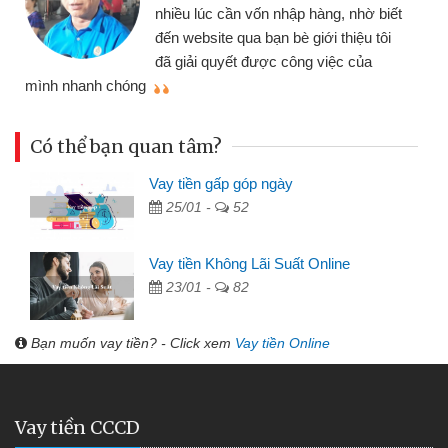
nhiều lúc cần vốn nhập hàng, nhờ biết
đến website qua bạn bè giới thiệu tôi
đã giải quyết được công việc của
mình nhanh chóng
th
Có thể bạn quan tâm?
Vay tiền gấp góp ngày
25/01 -
52
Vay tiền Không Lãi Suất Online
23/01 -
82
Bạn muốn vay tiền? - Click xem
Vay tiền Online
Vay tiền CCCD