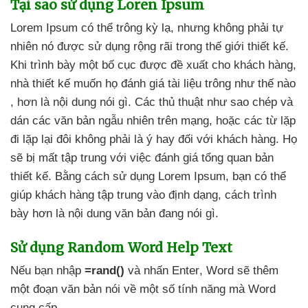
Tại sao sử dụng Loren Ipsum
Lorem Ipsum
có thể trông kỳ lạ
,
nhưng không phải tự
nhiên nó
được sử dụng rộng rãi trong thế giới thiết kế
.
Khi trình bày một bố cục
được đề xuất cho khách hàng
,
nhà thiết kế muốn họ đánh giá tài liệu trông như thế nào
, hơn là nội dung nói gì
. Các thủ thuật như sao chép
và
dán
các văn bản ngẫu nhiên trên mạng
,
hoặc
các từ lặp
đi lặp lại đôi không phải là ý hay đối
với khách hàng
. Họ
sẽ bị mất tập trung
với việc đánh giá tổng quan bản
thiết kế
. Bằng cách sử dụng Lorem Ipsum
, bạn
có thể
giúp khách hàng tập trung vào định dạng
, cách trình
bày hơn là nội dung văn bản đang nói gì.
Sử dụng Random Word Help Text
Nếu bạn nhập
=rand()
và nhấn Enter
, Word
sẽ thêm
một đoạn văn bản nói về một số tính năng
mà Word
cung cấp.