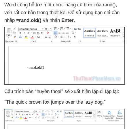
Word
cũng hỗ trợ một chức năng cũ hơn
của rand()
,
vốn
rất cơ bản trong thiết kế
. Để sử dụng bạn chỉ cần
nhập
=rand.old()
và nhấn
Enter
.
Câu trích dẫn “huyền thoại”
sẽ xuất hiện lặp đi lặp lại:
“The quick brown fox jumps over the lazy dog.”