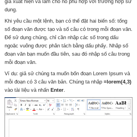
giả xuất hiện
và làm cho nó phù hợp
với trường hợp sử
dụng.
Khi yêu cầu một lệnh
, bạn
có thể đặt hai biến số: tổng
số đoạn văn
được tạo
và số câu có trong mỗi đoạn văn
.
Để sử dụng chúng
, chỉ cần nhập
các số trong dấu
ngoặc vuông
được phân tách bằng dấu phẩy
. Nhập số
đoạn văn bạn muốn đầu tiên
,
sau đó nhập số câu trong
mỗi đoạn văn
.
Ví dụ: giả sử chúng ta muốn bốn đoạn Lorem Ipsum
và
mỗi đoạn có 3 câu văn bản
. Chúng ta nhập
=lorem(4,3)
vào tài liệu
và nhấn
Enter
.