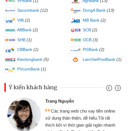
VPBank
(1)
Agribank
(13)
Sacombank
(12)
DongA Bank
(13)
VIB
(2)
MB Bank
(2)
ABBank
(2)
SCB
(2)
SHB
(1)
OCB
(3)
CBBank
(1)
PGBank
(2)
Kienlongbank
(5)
LienVietPostBank
(1)
PVcomBank
(1)
Ý kiến khách hàng
Đoàn Hữu Cảnh
Mình cần tiền gấp 
b cho vay tiền online
chiếc xe wave nhưng t
ện, dễ hiểu.Tôi rất
gói vay tiền bằng CMN
i gian giải ngân nhanh
cần gặp mặt nên rất tiện