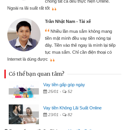
 thực hiện Online.
thiệu cho bạn bè biết
Cấn Văn Lực - Tạp h
- Tài xế
Tôi kinh doanh buôn
ua sắm không mang
nhiều lúc cần vốn nhập
u vay tiền nóng tại
đến website qua bạn bè 
ẻ ngay là mình lại tiếp
đã giải quyết được côn
ỉ cần điện thoại có
mình nhanh chóng
Có thể bạn quan tâm?
Vay tiền gấp góp ngày
25/01 -
52
Vay tiền Không Lãi Suất Online
23/01 -
82