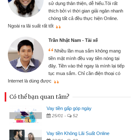
chiếc xe wave nhưng thật may đã có
gói vay tiền bằng CMND online không
cần gặp mặt nên rất tiện lợi, sẽ giới
thiệu cho bạn bè biết
q
Cấn Văn Lực - Tạp hóa
Tôi kinh doanh buôn bán nhỏ lẻ
nhiều lúc cần vốn nhập hàng, nhờ biết
đến website qua bạn bè giới thiệu tôi
p
đã giải quyết được công việc của
mình nhanh chóng
t
Có thể bạn quan tâm?
Vay tiền gấp góp ngày
25/01 -
52
Vay tiền Không Lãi Suất Online