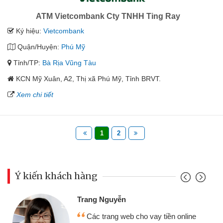
ATM Vietcombank Cty TNHH Ting Ray
Ký hiệu:
Vietcombank
Quận/Huyện:
Phú Mỹ
Tỉnh/TP:
Bà Rịa Vũng Tàu
KCN Mỹ Xuân, A2, Thị xã Phú Mỹ, Tỉnh BRVT.
Xem chi tiết
1
2
Ý kiến khách hàng
Đoàn Hữu Cảnh
Mình cần tiền gấp nên định cầm cố