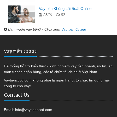
Vay tiền Không Lãi Suất Online
23/01 -
82
Bạn muốn vay tiền? - Click xem
Vay tiền Online
Vay tiền CCCD
Hệ thống hỗ trợ kiến thức - kinh nghiệm vay tiền nhanh, uy tín, an
toàn từ các ngân hàng, các tổ chức tài chính ở Việt Nam.
Vaytiencccd.com không phải là ngân hàng, tổ chức tín dụng hay
công ty cho vay!
Contact Us
Email:
info@vaytiencccd.com