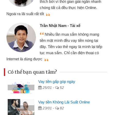
thích bởi vì thời gian giải ngân nhanh
chóng tất cả đều thực hiện Online.
thi
Ngoài ra lãi suất rất tốt
Trần Nhật Nam - Tài xế
Nhiều lần mua sắm không mang
tiền mặt mình đều vay tiền nóng tại
đây. Tiền vào thẻ ngay là mình lại tiếp
tục mua sắm. Chỉ cần điện thoại có
mì
Internet là dùng được
Có thể bạn quan tâm?
Vay tiền gấp góp ngày
25/01 -
52
Vay tiền Không Lãi Suất Online
23/01 -
82