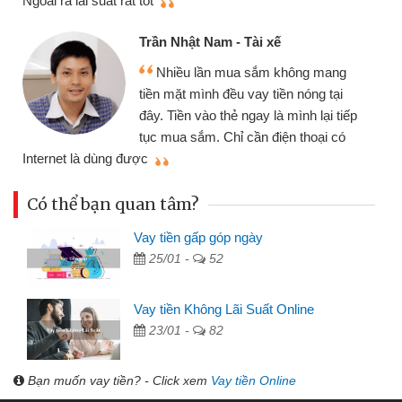
Ngoài ra lãi suất rất tốt
Trần Nhật Nam - Tài xế
Nhiều lần mua sắm không mang
tiền mặt mình đều vay tiền nóng tại
đây. Tiền vào thẻ ngay là mình lại tiếp
tục mua sắm. Chỉ cần điện thoại có
mì
Internet là dùng được
Có thể bạn quan tâm?
Vay tiền gấp góp ngày
25/01 -
52
Vay tiền Không Lãi Suất Online
23/01 -
82
Bạn muốn vay tiền? - Click xem
Vay tiền Online