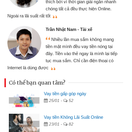
thích bởi vì thời gian giải ngân nhanh
chóng tất cả đều thực hiện Online.
thi
Ngoài ra lãi suất rất tốt
Trần Nhật Nam - Tài xế
Nhiều lần mua sắm không mang
tiền mặt mình đều vay tiền nóng tại
đây. Tiền vào thẻ ngay là mình lại tiếp
tục mua sắm. Chỉ cần điện thoại có
mì
Internet là dùng được
Có thể bạn quan tâm?
Vay tiền gấp góp ngày
25/01 -
52
Vay tiền Không Lãi Suất Online
23/01 -
82