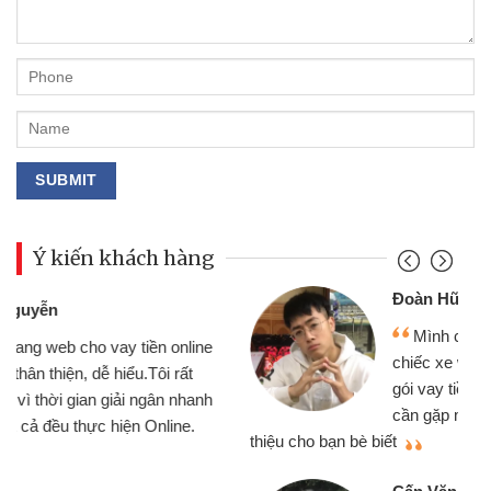
Ý kiến khách hàng
Đoàn Hữu Cảnh
Mình cần tiền gấp nên định cầm cố
chiếc xe wave nhưng thật may đã có
gói vay tiền bằng CMND online không
cần gặp mặt nên rất tiện lợi, sẽ giới
thiệu cho bạn bè biết
qu