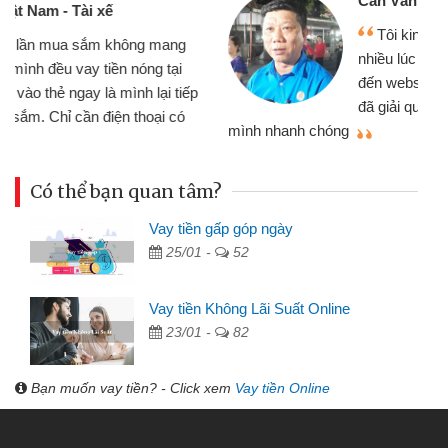
Cấn Văn Lực - Tạp hóa
Tôi kinh doanh buôn bán nhỏ lẻ
nhiều lúc cần vốn nhập hàng, nhờ biết
đến website qua bạn bè giới thiệu tôi
đã giải quyết được công việc của
mình nhanh chóng
th
Có thể bạn quan tâm?
Vay tiền gấp góp ngày
25/01 -
52
Vay tiền Không Lãi Suất Online
23/01 -
82
Bạn muốn vay tiền? - Click xem
Vay tiền Online