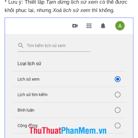
* Lưu ý: Thiết lập
Tạm dừng lịch sử xem
có thể
được
khôi phục lại
,
nhưng
Xoá lịch sử xem
thì không.