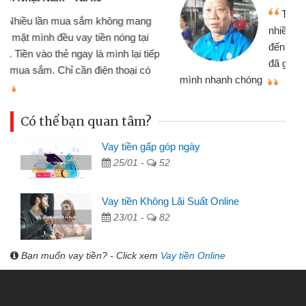
Tôi kinh doanh buôn bán nhỏ lẻ
nhiều lúc cần vốn nhập hàng, nhờ biết
đến website qua bạn bè giới thiệu tôi
đã giải quyết được công việc của
mình nhanh chóng
th
Có thể bạn quan tâm?
Vay tiền gấp góp ngày
25/01 -
52
Vay tiền Không Lãi Suất Online
23/01 -
82
Bạn muốn vay tiền? - Click xem
Vay tiền Online