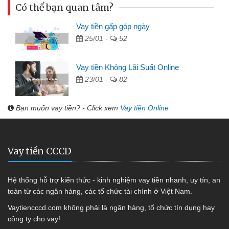
Có thể bạn quan tâm?
Vay tiền gấp góp ngày
25/01 -
52
Vay tiền Không Lãi Suất Online
23/01 -
82
Bạn muốn vay tiền? - Click xem
Vay tiền Online
Vay tiền CCCD
Hệ thống hỗ trợ kiến thức - kinh nghiệm vay tiền nhanh, uy tín, an
toàn từ các ngân hàng, các tổ chức tài chính ở Việt Nam.
Vaytiencccd.com không phải là ngân hàng, tổ chức tín dụng hay
công ty cho vay!