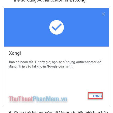
thể sử dụng Authenticator
, nhấn
Xong
.
Quay trở lại
với cửa sổ WinAuth
,
bây giờ bạn hãy