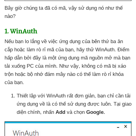
Bây giờ chúng ta
đã có mã
, vậy sử dụng nó như thế
nào?
1
. WinAuth
Nếu bạn lo lắng về việc ứng dụng
của bên thứ ba ăn
cắp
hoặc làm rò rỉ mã
của bạn
, hãy thử WinAuth
. Điểm
hấp dẫn
bởi đây là một ứng dụng mã nguồn mở
mà bạn
tải xuống PC
của mình
.
Như vậy
, không có mã bị xáo
trộn
hoặc bộ nhớ đám mây nào
có thể làm rò rỉ khóa
của bạn.
Thiết lập
với WinAuth
rất đơn giản
, bạn chỉ cần tải
ứng dụng về là
có thể sử dụng
được luôn
. Tại giao
diện chính
, nhấn
Add
và chọn
Google.