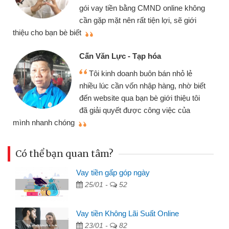
gói vay tiền bằng CMND online không
cần gặp mặt nên rất tiện lợi, sẽ giới
thiệu cho bạn bè biết
qu
Cấn Văn Lực - Tạp hóa
Tôi kinh doanh buôn bán nhỏ lẻ
nhiều lúc cần vốn nhập hàng, nhờ biết
đến website qua bạn bè giới thiệu tôi
đã giải quyết được công việc của
mình nhanh chóng
th
Có thể bạn quan tâm?
Vay tiền gấp góp ngày
25/01 -
52
Vay tiền Không Lãi Suất Online
23/01 -
82