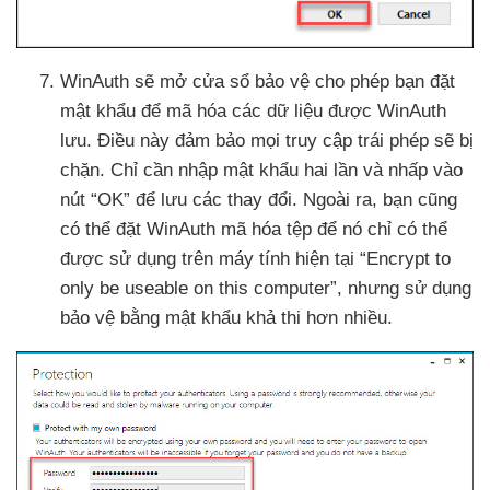
WinAuth
sẽ mở cửa sổ bảo vệ cho phép bạn đặt
mật khẩu
để mã hóa
các dữ liệu
được WinAuth
lưu
. Điều này đảm bảo
mọi truy cập trái phép
sẽ bị
chặn
. Chỉ cần nhập mật khẩu hai lần
và nhấp vào
nút “OK”
để lưu
các thay đổi
. Ngoài ra
, bạn
cũng
có thể đặt WinAuth mã hóa tệp
để nó chỉ
có thể
được sử dụng trên máy tính
hiện tại “Encrypt to
only be useable on this computer”
,
nhưng sử dụng
bảo vệ bằng mật khẩu khả thi hơn nhiều.