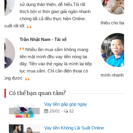
chiếc xe wave nhưng thật may đã có
gói vay tiền bằng CMND online không
cần gặp mặt nên rất tiện lợi, sẽ giới
thiệu cho bạn bè biết
qu
Cấn Văn Lực - Tạp hóa
Tôi kinh doanh buôn bán nhỏ lẻ
nhiều lúc cần vốn nhập hàng, nhờ biết
đến website qua bạn bè giới thiệu tôi
đã giải quyết được công việc của
mình nhanh chóng
th
Có thể bạn quan tâm?
Vay tiền gấp góp ngày
25/01 -
52
Vay tiền Không Lãi Suất Online