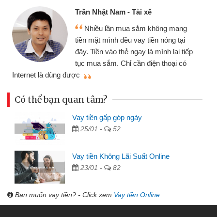
Cấn Văn Lực - Tạp hóa
Tôi kinh doanh buôn bán nhỏ lẻ
nhiều lúc cần vốn nhập hàng, nhờ biết
đến website qua bạn bè giới thiệu tôi
đã giải quyết được công việc của
mình nhanh chóng
th
Có thể bạn quan tâm?
Vay tiền gấp góp ngày
25/01 -
52
Vay tiền Không Lãi Suất Online
23/01 -
82
Bạn muốn vay tiền? - Click xem
Vay tiền Online