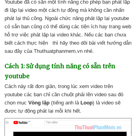
Youtube
đã có sẵn một tính năng cho phép bạn phát lặp
đi lặp lại video một cách tự động
mà không cần nhấn
phát lại thủ công
. Ngoài chức năng phát lặp lại youtube
có sẵn bạn
cũng
có thể dùng
các tiện ích hay trang web
hỗ trợ việc phát lặp lại video khác
.
Nếu
các bạn chưa
biết cách thực hiện
thì hãy theo dõi bài viết hướng dẫn
sau đây
của Thuthuatphanmem.vn
nhé.
Cách 1: Sử dụng tính năng có sẵn trên
youtube
Cách này
rất đơn giản
, trong lúc xem video trên
youtube
các bạn chỉ cần chuột phải lên video
sau đó
chọn mục
Vòng lặp
(tiếng anh là
Loop
) là video
sẽ
được tự động phát lại mỗi khi hết.