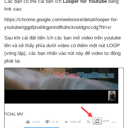
Các bạn
có thể cài tiện ích
Looper for Youtube
bằng
link sau:
https://chrome.google.com/webstore/detail/looper-for-
youtube/iggpfpnahkgpnindfkdncknoldgnccdg?hl=vi
Sau khi cài đặt tiện ích
các bạn mở video trên youtube
lên
và
sẽ thấy phía dưới video có thêm một nút LOOP
(vòng lặp)
,
các bạn nhấn vào nút này
để video tự động
phát lại.