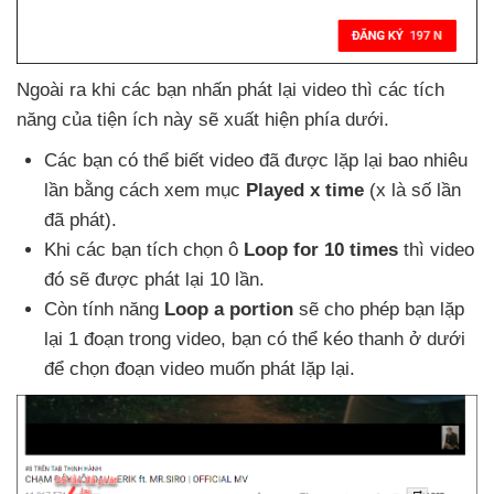
Ngoài ra khi
các bạn nhấn phát lại video
thì
các tích
năng
của tiện ích này
sẽ xuất hiện phía dưới.
Các bạn
có thể biết video
đã
được lặp lại bao nhiêu
lần bằng cách xem mục
Played x time
(x là số lần
đã phát).
Khi
các bạn tích chọn ô
Loop for 10 times
thì video
đó
sẽ
được phát lại 10 lần.
Còn tính năng
Loop a portion
sẽ cho phép bạn lặp
lại 1 đoạn trong video
, bạn có thể kéo thanh ở dưới
để chọn đoạn video muốn phát lặp lại.