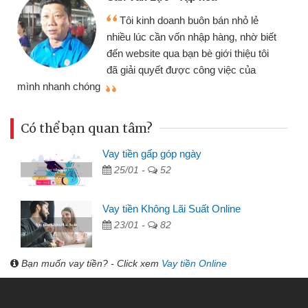
Mất 2 tuần các ngân hàng không ai
t
cho vay. Trong khi cần có 2 triệu để
giải quyết việc riêng, trong 1-2 ngày tôi
trả được thôi. Cảm ơn đã giúp tôi kịp
thời và nhanh chóng
Có thể bạn quan tâm?
Vay tiền gấp góp ngày
25/01 -
52
Vay tiền Không Lãi Suất Online
23/01 -
82
Bạn muốn vay tiền? - Click xem
Vay tiền Online