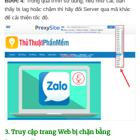
Bước 4:
Trong
quá trình sử dụng
,
nếu như
các bạn
thấy bị lag
hoặc chậm
thì hãy đổi Server qua mã khác
để cải thiện tốc độ.
3
. Truy cập trang Web bị chặn bằng