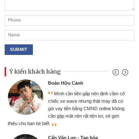
Ý kiến khách hàng
Mai Lan - Sinh viên
ố
Tôi biết đến thông qua quảng cáo
trên facebook. Tôi là sinh viên nên cần
g
đóng tiền nhà, sinh nhật bạn bè, mà
đọc thấy thủ tục nhanh gọn nên tôi
quyết định vay
Lâm Minh Chánh