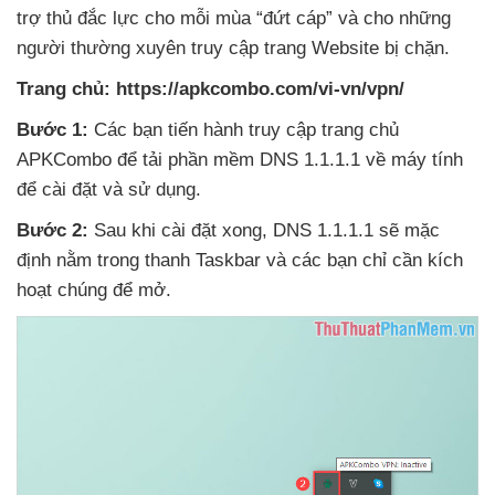
trợ thủ đắc lực cho mỗi mùa “đứt cáp”
và cho
những
người thường xuyên truy cập trang Website bị chặn.
Trang chủ:
https://apkcombo.com/vi-vn/vpn/
Bước 1:
Các bạn tiến hành truy cập trang chủ
APKCombo
để tải phần mềm DNS 1.1.1.1 về máy tính
để cài đặt
và sử dụng.
Bước 2:
Sau khi cài đặt xong
, DNS 1.1.1.1
sẽ mặc
định nằm trong thanh Taskbar
và
các bạn chỉ cần kích
hoạt chúng
để mở.