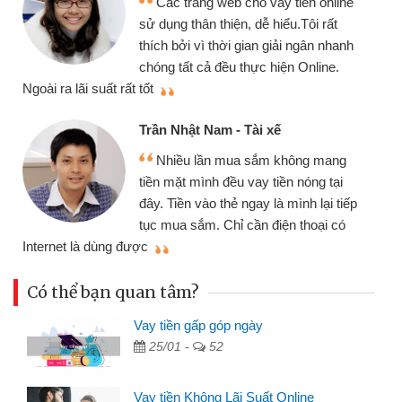
chiếc xe wave nhưng thật may đã có
gói vay tiền bằng CMND online không
cần gặp mặt nên rất tiện lợi, sẽ giới
thiệu cho bạn bè biết
qu
Cấn Văn Lực - Tạp hóa
Tôi kinh doanh buôn bán nhỏ lẻ
nhiều lúc cần vốn nhập hàng, nhờ biết
đến website qua bạn bè giới thiệu tôi
đã giải quyết được công việc của
mình nhanh chóng
th
Có thể bạn quan tâm?
Vay tiền gấp góp ngày
25/01 -
52
Vay tiền Không Lãi Suất Online