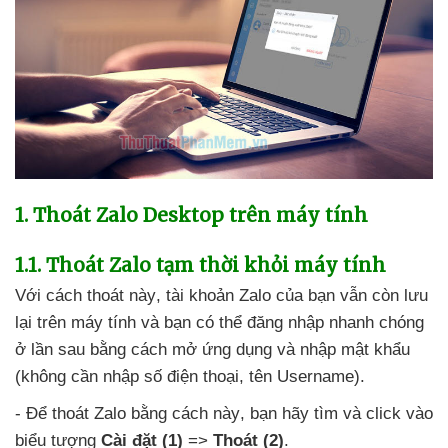
1
. Thoát Zalo Desktop trên máy tính
1.1
. Thoát Zalo tạm thời khỏi máy tính
Với cách thoát này
, tài khoản Zalo
của bạn
vẫn còn lưu
lại trên máy tính
và bạn
có thể đăng nhập nhanh chóng
ở lần sau bằng cách mở ứng dụng
và nhập mật khẩu
(không cần nhập số điện thoại
, tên Username).
- Để thoát Zalo bằng cách này
, bạn hãy tìm
và click vào
biểu tượng
Cài đặt
(1)
=>
Thoát
(2)
.