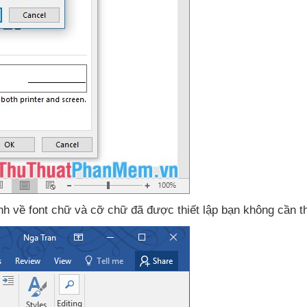
ịnh về font chữ
và cỡ chữ
đã
được thiết lập bạn không cần th