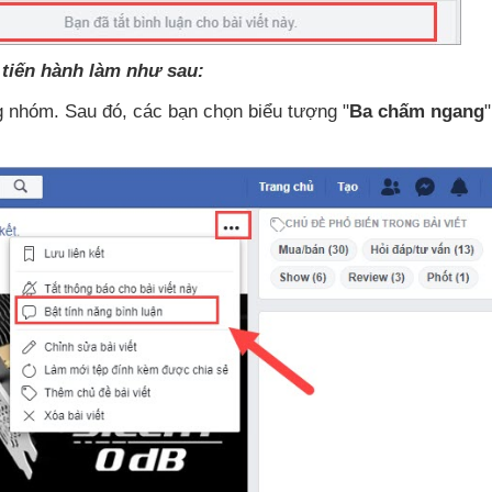
 tiến hành làm
như sau:
ng nhóm
. Sau đó
,
các bạn chọn biểu tượng "
Ba chấm ngang