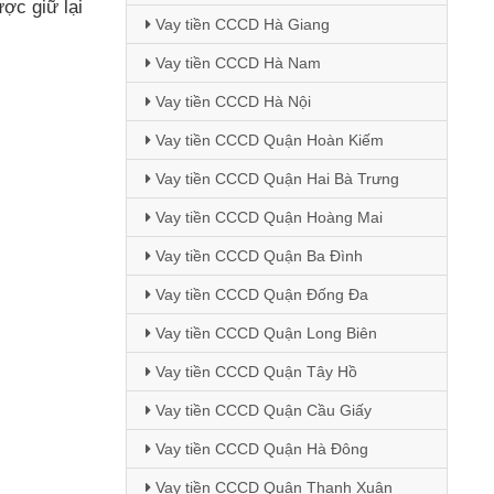
ợc giữ lại
Vay tiền CCCD Hà Giang
Vay tiền CCCD Hà Nam
Vay tiền CCCD Hà Nội
Vay tiền CCCD Quận Hoàn Kiếm
Vay tiền CCCD Quận Hai Bà Trưng
Vay tiền CCCD Quận Hoàng Mai
Vay tiền CCCD Quận Ba Đình
Vay tiền CCCD Quận Đống Đa
Vay tiền CCCD Quận Long Biên
Vay tiền CCCD Quận Tây Hồ
Vay tiền CCCD Quận Cầu Giấy
Vay tiền CCCD Quận Hà Đông
Vay tiền CCCD Quận Thanh Xuân