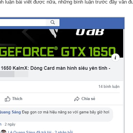
nh luận bài viết
được nữa
,
những bình luận trước đây
vẫn
đư