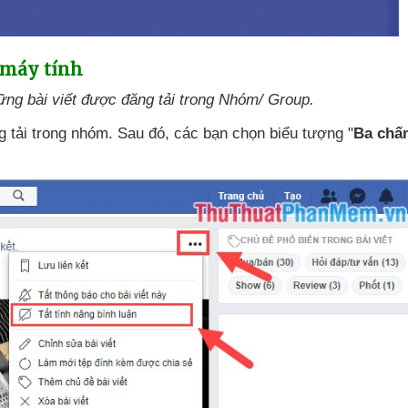
n máy tính
ững bài viết
được đăng tải trong Nhóm/ Group.
g tải trong nhóm
. Sau đó
,
các bạn chọn biểu tượng "
Ba chấ