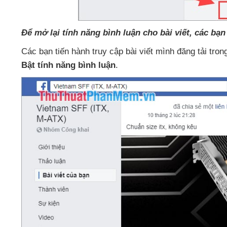
Để mở lại tính năng bình luận cho bài viết
,
các bạn
Các bạn tiến hành truy cập bài viết mình đăng tải tro
Bật tính năng bình luận
.