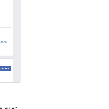
m ngang
"