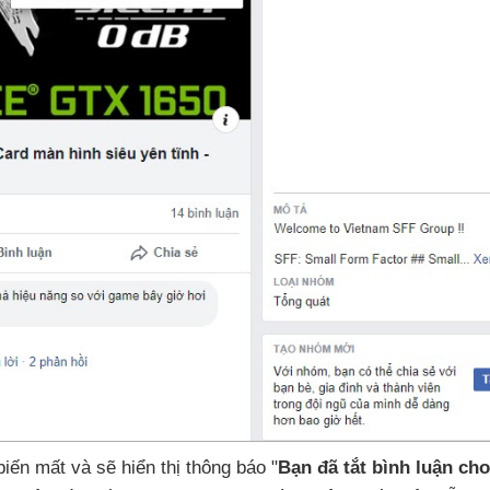
biến mất
và
sẽ hiển thị thông báo "
Bạn
đã tắt bình luận cho