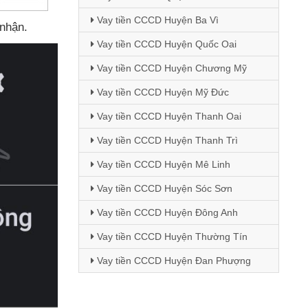
Vay tiền CCCD Huyện Ba Vì
 nhận.
Vay tiền CCCD Huyện Quốc Oai
Vay tiền CCCD Huyện Chương Mỹ
Vay tiền CCCD Huyện Mỹ Đức
Vay tiền CCCD Huyện Thanh Oai
Vay tiền CCCD Huyện Thanh Trì
Vay tiền CCCD Huyện Mê Linh
Vay tiền CCCD Huyện Sóc Sơn
Vay tiền CCCD Huyện Đông Anh
Vay tiền CCCD Huyện Thường Tín
Vay tiền CCCD Huyện Đan Phượng