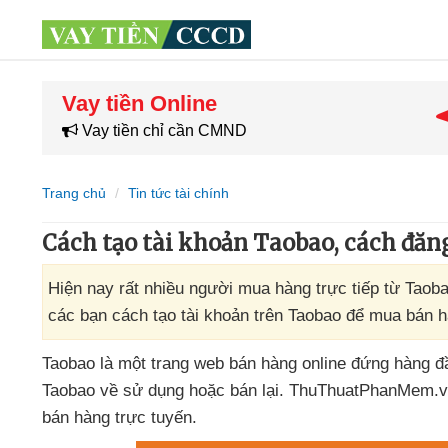
Vay tiền Online
Vay tiền chỉ cần CMND
Trang chủ
Tin tức tài chính
Cách tạo tài khoản Taobao, cách đăn
Hiện nay rất nhiều người mua hàng trực tiếp từ Ta
các bạn cách tạo tài khoản trên Taobao để mua bán h
Taobao là một trang web bán hàng online đứng hàng 
Taobao về sử dụng
hoặc bán lại
. ThuThuatPhanMem.
bán hàng trực tuyến.