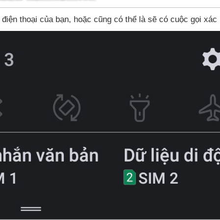
 điện thoại
của bạn
,
hoặc
cũng
có thể là
sẽ có cuộc gọi xác