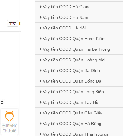
Vay tiền CCCD Hà Giang
Vay tiền CCCD Hà Nam
Vay tiền CCCD Hà Nội
Vay tiền CCCD Quận Hoàn Kiếm
Vay tiền CCCD Quận Hai Bà Trưng
Vay tiền CCCD Quận Hoàng Mai
Vay tiền CCCD Quận Ba Đình
Vay tiền CCCD Quận Đống Đa
Vay tiền CCCD Quận Long Biên
Vay tiền CCCD Quận Tây Hồ
Vay tiền CCCD Quận Cầu Giấy
Vay tiền CCCD Quận Hà Đông
Vay tiền CCCD Quận Thanh Xuân