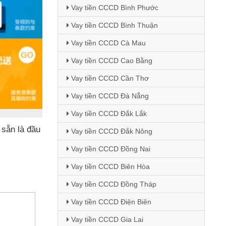
Vay tiền CCCD Bình Phước
Vay tiền CCCD Bình Thuận
Vay tiền CCCD Cà Mau
Vay tiền CCCD Cao Bằng
Vay tiền CCCD Cần Thơ
Vay tiền CCCD Đà Nẵng
Vay tiền CCCD Đắk Lắk
sẵn là đầu
Vay tiền CCCD Đắk Nông
Vay tiền CCCD Đồng Nai
Vay tiền CCCD Biên Hòa
Vay tiền CCCD Đồng Tháp
Vay tiền CCCD Điện Biên
Vay tiền CCCD Gia Lai