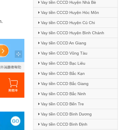
Vay tiền CCCD Huyện Nhà Bè
Vay tiền CCCD Huyện Hóc Môn
m.
Vay tiền CCCD Huyện Củ Chi
Vay tiền CCCD Huyện Bình Chánh
Vay tiền CCCD An Giang
Vay tiền CCCD Vũng Tàu
Vay tiền CCCD Bạc Liêu
Vay tiền CCCD Bắc Kạn
Vay tiền CCCD Bắc Giang
Vay tiền CCCD Bắc Ninh
Vay tiền CCCD Bến Tre
Vay tiền CCCD Bình Dương
Vay tiền CCCD Bình Định