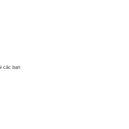
hi
các bạn