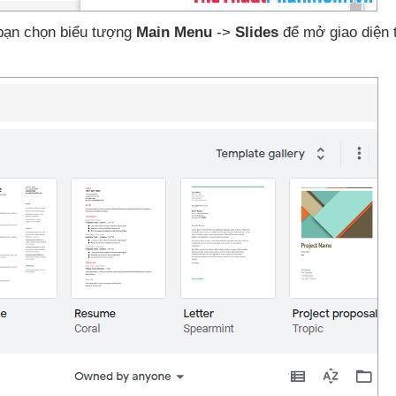
bạn chọn biểu tượng
Main Menu
->
Slides
để mở giao diện 