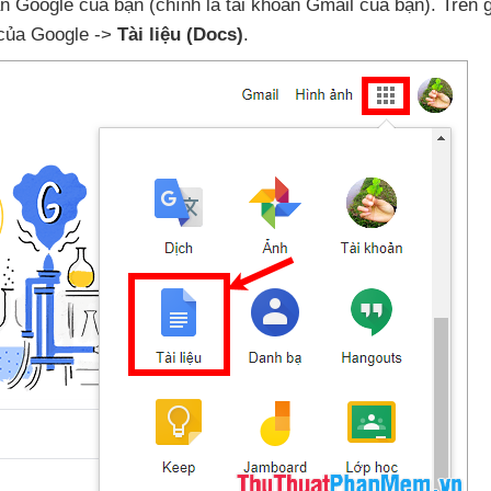
ản Google
của bạn (chính là tài khoản Gmail
của bạn)
.
Trên g
của Google ->
Tài liệu (Docs)
.