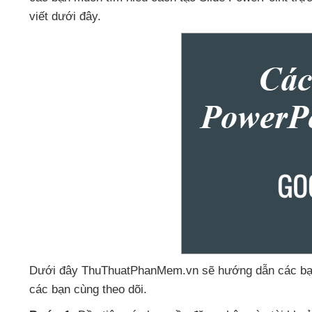
viết
dưới đây.
Dưới đây ThuThuatPhanMem.vn
sẽ hướng dẫn
các b
các bạn cùng theo dõi.