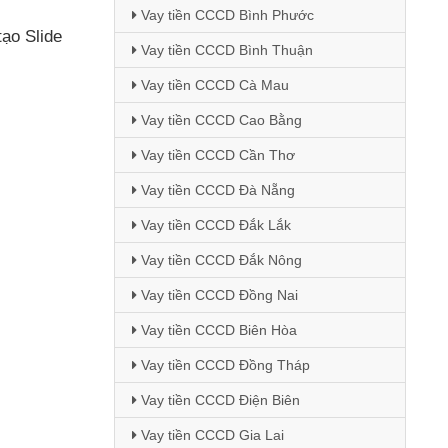
Vay tiền CCCD Bình Phước
tạo Slide
Vay tiền CCCD Bình Thuận
Vay tiền CCCD Cà Mau
Vay tiền CCCD Cao Bằng
Vay tiền CCCD Cần Thơ
Vay tiền CCCD Đà Nẵng
Vay tiền CCCD Đắk Lắk
Vay tiền CCCD Đắk Nông
Vay tiền CCCD Đồng Nai
Vay tiền CCCD Biên Hòa
Vay tiền CCCD Đồng Tháp
Vay tiền CCCD Điện Biên
Vay tiền CCCD Gia Lai