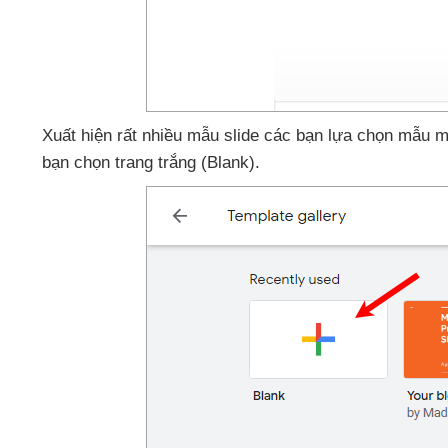
Xuất hiện
rất nhiều mẫu slide
các bạn lựa chọn mẫu
m
bạn chọn trang trắng (Blank).