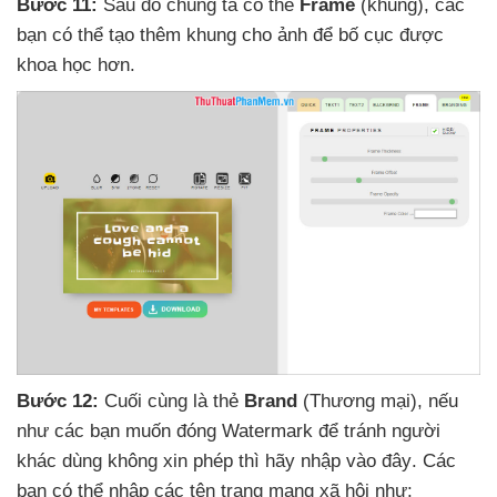
Bước 11:
Sau đó chúng ta có thẻ
Frame
(khung)
,
các
bạn
có thể tạo thêm khung cho ảnh
để bố cục
được
khoa học hơn.
Bước 12:
Cuối cùng là thẻ
Brand
(Thương mại)
,
nếu
như
các bạn muốn đóng Watermark
để tránh người
khác dùng không xin phép
thì hãy nhập vào đây
. Các
bạn
có thể nhập
các tên trang mạng xã hội như: