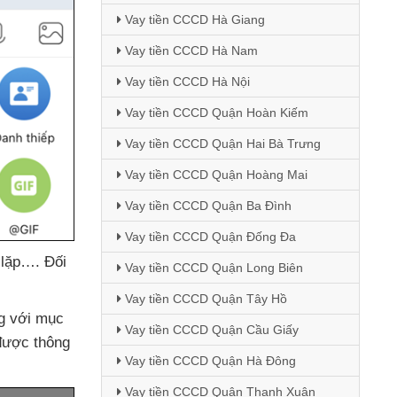
Vay tiền CCCD Hà Giang
Vay tiền CCCD Hà Nam
Vay tiền CCCD Hà Nội
Vay tiền CCCD Quận Hoàn Kiếm
Vay tiền CCCD Quận Hai Bà Trưng
Vay tiền CCCD Quận Hoàng Mai
Vay tiền CCCD Quận Ba Đình
Vay tiền CCCD Quận Đống Đa
u lặp…
. Đối
Vay tiền CCCD Quận Long Biên
Vay tiền CCCD Quận Tây Hồ
ng
với mục
Vay tiền CCCD Quận Cầu Giấy
được thông
Vay tiền CCCD Quận Hà Đông
Vay tiền CCCD Quận Thanh Xuân