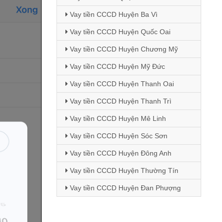
Vay tiền CCCD Huyện Ba Vì
Vay tiền CCCD Huyện Quốc Oai
Vay tiền CCCD Huyện Chương Mỹ
Vay tiền CCCD Huyện Mỹ Đức
Vay tiền CCCD Huyện Thanh Oai
Vay tiền CCCD Huyện Thanh Trì
Vay tiền CCCD Huyện Mê Linh
Vay tiền CCCD Huyện Sóc Sơn
Vay tiền CCCD Huyện Đông Anh
Vay tiền CCCD Huyện Thường Tín
Vay tiền CCCD Huyện Đan Phượng