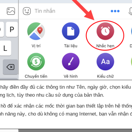
 hãy điền đầy đủ
các thông tin như Tên
, ngày giờ
, chọn kiể
ng lịch
, tùy theo nhu cầu sử dụng
của bản thân.
 hồ
để xác nhận
các mốc thời gian bạn thiết lập trên hệ thố
nh năng này
, cho
dù không có mạng Internet
, bạn
vẫn nhận