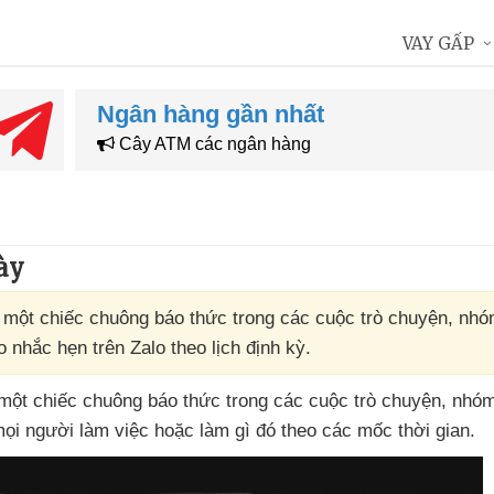
VAY GẤP
Ngân hàng gần nhất
Cây ATM các ngân hàng
ày
 một chiếc chuông báo thức trong các cuộc trò chuyện, nhó
 nhắc hẹn trên Zalo theo lịch định kỳ.
một chiếc chuông báo thức trong
các cuộc trò chuyện
, nhóm
ọi người làm việc
hoặc làm gì đó theo
các mốc thời gian.