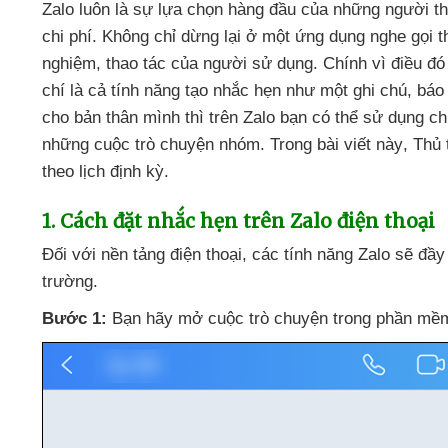
Zalo luôn là sự lựa chọn hàng đầu
của
những người th
chi phí
. Không chỉ dừng lại ở một ứng dụng nghe gọi 
nghiệm
, thao tác
của người sử dụng
. Chính vì điều đ
chí là cả tính năng tạo nhắc hẹn như một ghi chú
, báo
cho bản thân mình
thì trên Zalo bạn
có thể sử dụng c
những cuộc trò chuyện nhóm
. Trong bài viết này
, Thủ
theo lịch định kỳ.
1
. Cách đặt nhắc hẹn trên Zalo điện thoại
Đối
với nền tảng điện thoại
,
các tính năng Zalo
sẽ đầy
trường.
Bước 1:
Bạn hãy mở cuộc trò chuyện trong phần mề