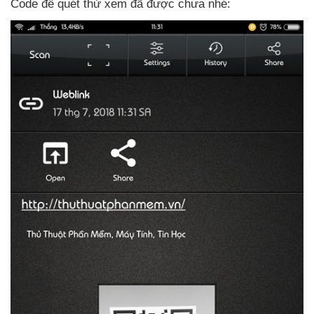
Code
để quét thử xem
đã
được chưa
nhé: