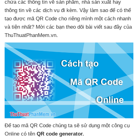
chứa
các thông tin về sản phẩm
, nhà sản xuất hay
thông tin về
các dịch vụ đi kèm
. Vậy làm sao
để
có thể
tạo
được mã QR Code cho
riêng mình một cách nhanh
và tiện nhất
? Mời
các bạn theo dõi bài viết
sau đây
của
ThuThuatPhanMem.vn.
Để tạo mã QR Code chúng ta
sẽ sử dụng một công cụ
Online có tên
QR code generator.