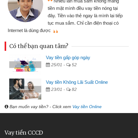
g
nhiều lúc cần vốn nhập hàng, nhờ biết
i
đến website qua bạn bè giới thiệu tôi
iếp
đã giải quyết được công việc của
ó
mình nhanh chóng
Có thể bạn quan tâm?
Vay tiền gấp góp ngày
25/01 -
52
Vay tiền Không Lãi Suất Online
23/01 -
82
Bạn muốn vay tiền? - Click xem
Vay tiền Online
Vay tiền CCCD