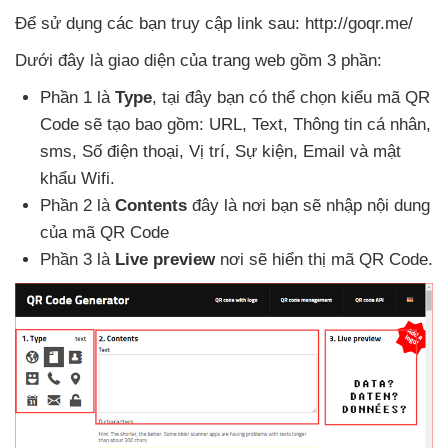
Để sử dụng
các bạn truy cập link sau: http://goqr.me/
Dưới đây là giao diện
của trang web gồm 3 phần:
Phần 1 là
Type
, tại đây bạn
có thể chọn kiểu mã QR
Code
sẽ tạo
bao gồm: URL
, Text
, Thông tin cá nhân
,
sms
, Số điện thoại
, Vị trí
, Sự kiện
, Email
và mật
khẩu Wifi.
Phần 2 là
Contents
đây là nơi bạn
sẽ nhập nội dung
của mã QR Code
Phần 3 là
Live preview
nơi
sẽ hiển thị mã QR Code.