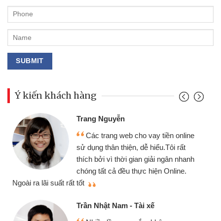
Ý kiến khách hàng
Đoàn Hữu Cảnh
Mình cần tiền gấp nên định cầm cố
ine
chiếc xe wave nhưng thật may đã có
gói vay tiền bằng CMND online không
anh
cần gặp mặt nên rất tiện lợi, sẽ giới
thiệu cho bạn bè biết
Cấn Văn Lực - Tạp hóa
Tôi kinh doanh buôn bán nhỏ lẻ