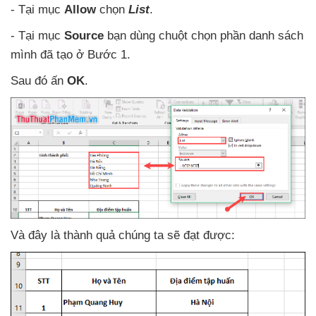
- Tại mục
Allow
chọn
List
.
- Tại mục
Source
bạn dùng chuột chọn phần danh sách
mình
đã tạo ở Bước 1.
Sau đó ấn
OK
.
Và đây là thành quả chúng ta
sẽ đạt
được: