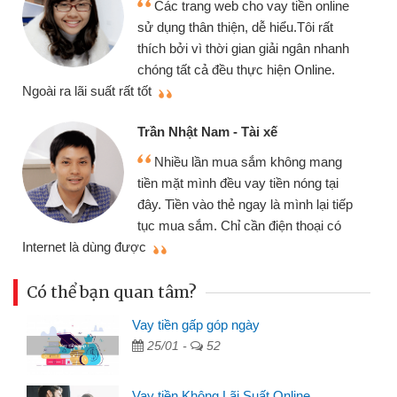
tiền online
chiếc xe wave nhưng thật may đ
u.Tôi rất
gói vay tiền bằng CMND online 
i ngân nhanh
cần gặp mặt nên rất tiện lợi, sẽ g
n Online.
thiệu cho bạn bè biết
Cấn Văn Lực - Tạp hóa
Tôi kinh doanh buôn bán nhỏ 
hông mang
nhiều lúc cần vốn nhập hàng, nh
n nóng tại
đến website qua bạn bè giới thiệu
ình lại tiếp
đã giải quyết được công việc củ
n thoại có
mình nhanh chóng
Có thể bạn quan tâm?
Vay tiền gấp góp ngày
25/01 -
52
Vay tiền Không Lãi Suất Online