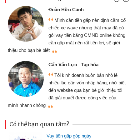
Đoàn Hữu Cảnh
Mình cần tiền gấp nên định cầm cố
chiếc xe wave nhưng thật may đã có
gói vay tiền bằng CMND online không
cần gặp mặt nên rất tiện lợi, sẽ giới
thiệu cho bạn bè biết
qu
Cấn Văn Lực - Tạp hóa
Tôi kinh doanh buôn bán nhỏ lẻ
nhiều lúc cần vốn nhập hàng, nhờ biết
đến website qua bạn bè giới thiệu tôi
đã giải quyết được công việc của
mình nhanh chóng
th
Có thể bạn quan tâm?
Vay tiền gấp góp ngày