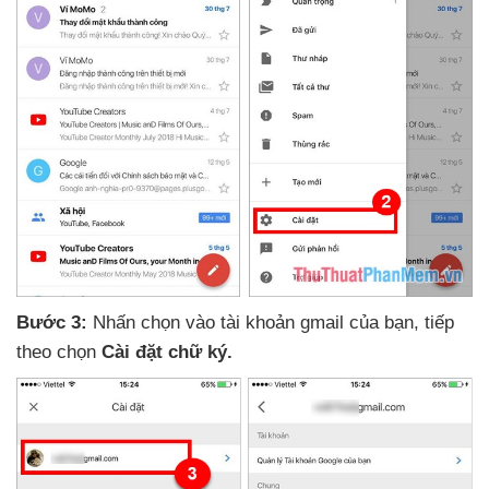
Bước 3:
Nhấn chọn vào tài khoản gmail
của bạn
,
tiếp
theo chọn
Cài đặt chữ ký.