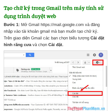
Tạo chữ ký trong Gmail trên máy tính sử
dụng trình duyệt web
Bước 1:
Mở Gmail https://mail.google.com
và đăng
nhập vào tài khoản gmail
mà bạn muốn tạo chữ ký
.
Trên giao diện Gmail
các bạn chọn biểu tượng
Cài đặt
hình răng cưa
và chọn
Cài đặt.