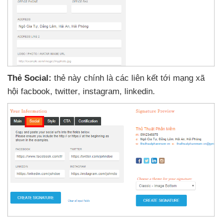
Thẻ Social:
thẻ này chính là
các liên kết tới mạng xã
hội facbook
, twitter
, instagram
, linkedin.