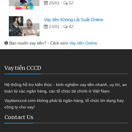
25/01 -
52
Vay tiền Không Lãi Suất Online
23/01 -
82
Bạn muốn vay tiền? - Click xem
Vay tiền Online
Vay tiền CCCD
Hệ thống hỗ trợ kiến thức - kinh nghiệm vay tiền nhanh, uy tín, an
toàn từ các ngân hàng, các tổ chức tài chính ở Việt Nam.
Vaytiencccd.com không phải là ngân hàng, tổ chức tín dụng hay
công ty cho vay!
Contact Us