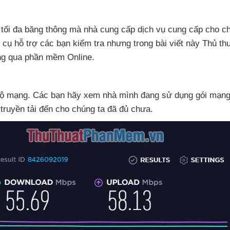
tối đa băng thông
mà nhà cung cấp dịch vụ cung cấp cho ch
g cụ hỗ trợ
các bạn kiểm tra
nhưng trong bài viết này Thủ th
ng qua phần mềm Online.
độ mạng
. Các bạn hãy xem nhà mình đang sử dụng gói mạng
 truyền tải đến cho chúng ta
đã đủ chưa.