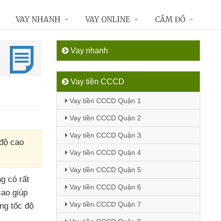
VAY NHANH
VAY ONLINE
CẦM ĐỒ
Vay nhanh
Vay tiền CCCD
Vay tiền CCCD Quận 1
Vay tiền CCCD Quận 2
Vay tiền CCCD Quận 3
 độ cao
Vay tiền CCCD Quận 4
Vay tiền CCCD Quận 5
ng có
rất
Vay tiền CCCD Quận 6
cao giúp
Vay tiền CCCD Quận 7
ng tốc độ