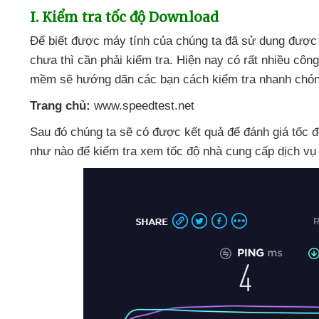
I
. Kiểm tra tốc độ Download
Để biết
được máy tính
của chúng ta
đã sử dụng
được 
chưa
thì cần phải kiểm tra
.
Hiện nay có
rất nhiều côn
mềm
sẽ hướng dãn
các bạn cách kiểm tra nhanh chó
Trang chủ:
www.speedtest.net
Sau đó chúng ta
sẽ có
được kết quả
để đánh giá tốc 
như nào
để kiểm tra xem tốc độ nhà cung cấp dịch vụ