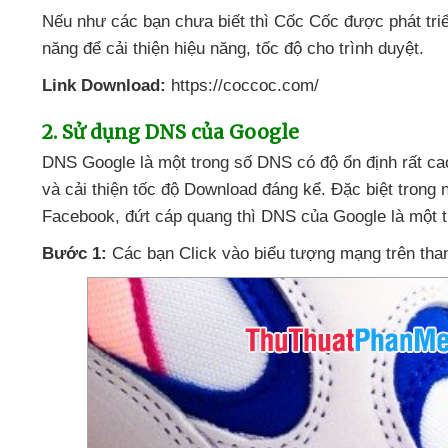
Nếu như
các bạn chưa biết
thì Cốc Cốc
được phát tr
năng
để cải thiện hiệu năng
, tốc độ cho trình duyệt.
Link Download:
https://coccoc.com/
2
. Sử dụng DNS
của Google
DNS Google là một trong số DNS có độ ổn định
rất c
và cải thiện tốc độ Download đáng kể
.
Đặc biệt trong
Facebook
, đứt cáp quang
thì DNS
của Google là một 
Bước 1:
Các bạn Click vào biểu tượng mạng trên th