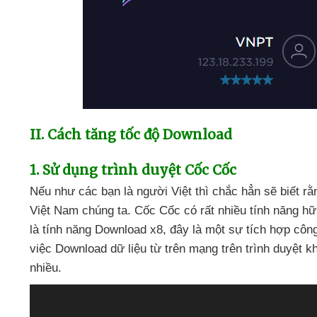
II
. Cách tăng tốc độ Download
1
. Sử dụng trình duyệt Cốc Cốc
Nếu như
các bạn là người Việt
thì chắc hẳn
sẽ biết r
Việt Nam chúng ta
. Cốc Cốc có
rất nhiều tính năng h
là tính năng Download x8
, đây là một sự tích hợp cô
việc Download dữ liệu từ trên mạng trên trình duyệt 
nhiều.