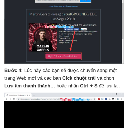
Bước 4:
Lúc này
các bạn
sẽ
được chuyển sang một
trang Web mới
và
các bạn
Cick chuột trái
và chọn
Lưu âm thanh thành…
hoặc nhấn
Ctrl + S
để lưu lại.