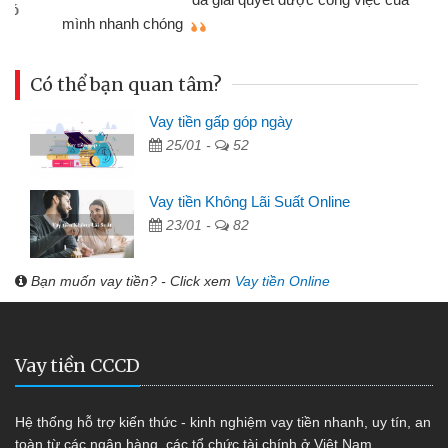
tục mua sắm. Chỉ cần điện thoại có
mì
Internet là dùng được
Có thể bạn quan tâm?
Vay tiền gấp góp ngày
25/01 -
52
Vay tiền Không Lãi Suất Online
23/01 -
82
Bạn muốn vay tiền? - Click xem
Vay tiền Online
Vay tiền CCCD
Hệ thống hỗ trợ kiến thức - kinh nghiệm vay tiền nhanh, uy tín, an
toàn từ các ngân hàng, các tổ chức tài chính ở Việt Nam.