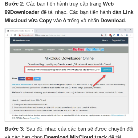
Bước 2:
Các bạn tiến hành truy cập trang
Web
99Downloader
để tải nhạc
. Các bạn tiến hành
dán Link
Mixcloud vừa Copy
vào ô trống
và nhấn
Download
.
Bước 3:
Sau đó
, nhạc
của
các bạn
sẽ
được chuyển đổi
và
các bạn chọn
Download
MixCloud track
để tải