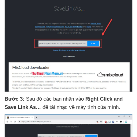
Bước 3:
Sau đó
các bạn nhấn vào
Right Click and
Save Link As…
để tải nhạc về máy tính
của mình.