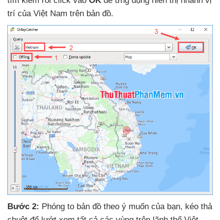
tìm kiếm rồi click vào
OK
để ứng dụng hiển thị nhanh vị
trí
của Việt Nam trên bản đồ.
Bước 2:
Phóng to bản đồ theo ý muốn
của bạn
, kéo thả
chuột
để lướt xem
tất cả
các vùng trên lãnh thổ Việt