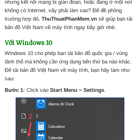
nhưng kết nối mạng bị gián đoạn
,
hoặc đang ở một nơi
không có Internet
, vậy phải làm sao
? Để đề phòng
trường hợp đó
,
ThuThuatPhanMem.vn
sẽ giúp bạn tải
bản đồ Việt Nam về máy tính ngay
bây giờ
nhé.
Với Windows 10
Windows 10 cho phép bạn tải bản đồ quốc gia / vùng
lãnh thổ
mà không cần ứng dụng bên thứ ba nào khác
.
Để tải bản đồ Việt Nam về máy tính
, bạn hãy làm
như
sau:
Bước 1:
Click vào
Start Menu
>
Settings
.