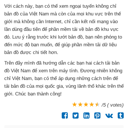
Với cách này
, bạn
có thể xem ngoại tuyến không chỉ
bản đồ
của Việt Nam
mà còn
của
mọi khu vực trên thế
giới
mà không cần Internet
, chỉ cần kết nối mạng vào
lần dùng đầu tiên
để phần mềm tải về bản đồ khu vực
đó
. Lưu ý rằng trước khi lướt bản đồ
, bạn nên phóng to
đến mức độ bạn muốn
,
để giúp phần mềm tải dữ liệu
bản đồ
được chi tiết hơn.
Trên đây mình
đã hướng dẫn
các bạn hai cách tải bản
đồ Việt Nam
để xem trên máy tính
. Đương nhiên không
chỉ Việt Nam
, bạn
có thể áp dụng
những cách trên
để
tải bản đồ
của
mọi quốc gia
, vùng lãnh thổ khác trên thế
giới
. Chúc bạn thành công!
/5 ( votes)