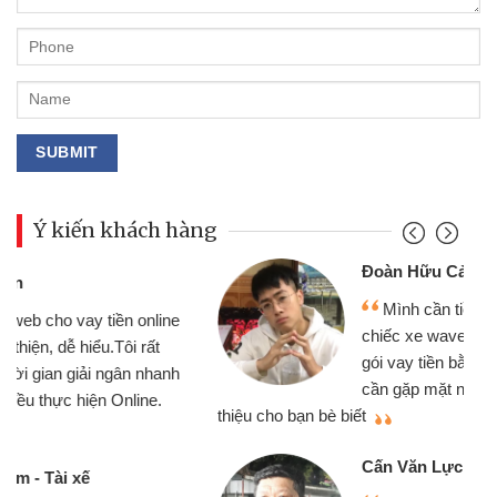
Ý kiến khách hàng
Đoàn Hữu Cảnh
Mình cần tiền gấp nên định cầm cố
chiếc xe wave nhưng thật may đã có
gói vay tiền bằng CMND online không
cần gặp mặt nên rất tiện lợi, sẽ giới
thiệu cho bạn bè biết
qu
Cấn Văn Lực - Tạp hóa