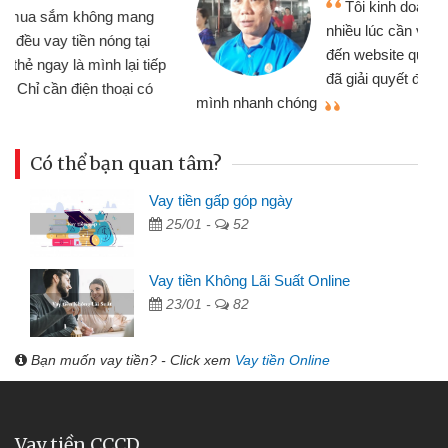
Tôi kinh doanh buôn bán nhỏ lẻ
nhiều lúc cần vốn nhập hàng, nhờ biết
đến website qua bạn bè giới thiệu tôi
đã giải quyết được công việc của
mình nhanh chóng
th
Có thể bạn quan tâm?
Vay tiền gấp góp ngày
25/01 -
52
Vay tiền Không Lãi Suất Online
23/01 -
82
Bạn muốn vay tiền? - Click xem
Vay tiền Online
Vay tiền CCCD