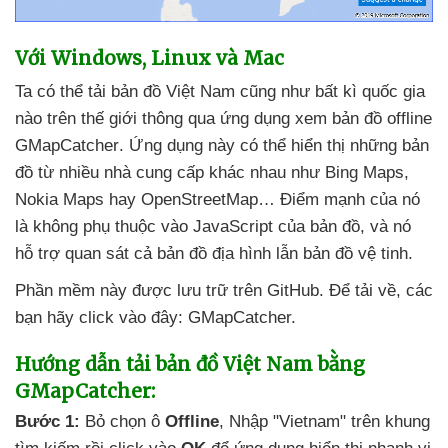
Với Windows
, Linux
và Mac
Ta
có thể tải bản đồ Việt Nam
cũng như bất kì quốc gia
nào trên thế giới thông qua ứng dụng xem bản đồ offline
GMapCatcher
. Ứng dụng này
có thể hiển thị
những bản
đồ từ nhiều nhà cung cấp khác nhau như Bing Maps
,
Nokia Maps hay OpenStreetMap… Điểm mạnh
của nó
là không phụ thuộc vào JavaScript
của bản đồ
,
và nó
hỗ trợ quan sát cả bản đồ địa hình lẫn bản đồ vệ tinh.
Phần mềm này
được lưu trữ trên GitHub
. Để tải về
,
các
bạn hãy click vào đây: GMapCatcher.
Hướng dẫn tải bản đồ Việt Nam bằng
GMapCatcher:
Bước 1:
Bỏ chọn ô
Offline
, Nhập "Vietnam" trên khung