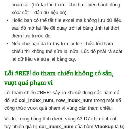
hoàn tác (trở lại lúc trước khi thực hiện hành động
xóa/ cắt – dán dữ liệu đó).
Hoặc bạn
có thể tắt file excel
mà không lưu dữ liệu
,
sau đó mở lại file
để quay trở lại bảng tính tại thời
điểm lưu trước đó.
Nếu như bạn
đã lỡ tay lưu lại file chứa lỗi tham
chiếu
thì không thể sửa lại nữa
. Lúc đó phải rà soát
lại dữ liệu
và sửa lại bằng tay.
Lỗi #REF! do tham chiếu không có sẵn
,
vượt
quá phạm vi
Lỗi tham chiếu
#REF!
sảy ra khi sử dụng
các hàm có
đối số
col_index_num
, row_index_num
trong một số
công thức vượt
quá phạm vi vùng cần tham chiếu.
Ví dụ
, trong bảng tính dưới
, vùng A3:D7 chỉ có 4 cột
,
tuy nhiên giá trị
col_index_num
của hàm
Vlookup
là
6;