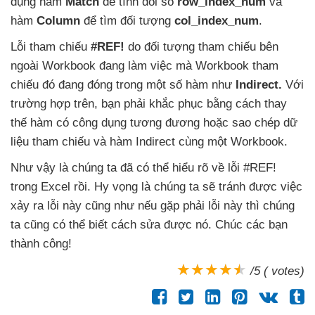
dụng hàm
Match
để tính đối số
row_index_num
và
hàm
Column
để tìm đối tượng
col_index_num
.
Lỗi tham chiếu
#REF!
do đối tượng tham chiếu bên
ngoài Workbook đang làm việc
mà Workbook tham
chiếu đó đang đóng trong một số hàm như
Indirect
.
Với
trường hợp trên
, bạn phải khắc phục bằng cách thay
thế hàm có công dụng tương đương
hoặc sao chép dữ
liệu tham chiếu
và hàm Indirect cùng một Workbook.
Như vậy là chúng ta
đã
có thể hiểu rõ về lỗi #REF!
trong Excel rồi
. Hy vọng là chúng ta
sẽ tránh
được việc
xảy ra lỗi này
cũng như
nếu gặp phải lỗi này
thì chúng
ta
cũng
có thể biết cách sửa
được nó
. Chúc
các bạn
thành công!
/5 ( votes)