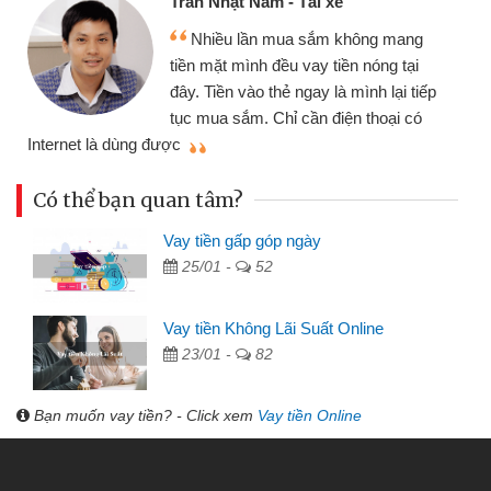
Tôi kinh doanh buôn bán nhỏ lẻ
nhiều lúc cần vốn nhập hàng, nhờ biết
đến website qua bạn bè giới thiệu tôi
đã giải quyết được công việc của
mình nhanh chóng
th
Có thể bạn quan tâm?
Vay tiền gấp góp ngày
25/01 -
52
Vay tiền Không Lãi Suất Online
23/01 -
82
Bạn muốn vay tiền? - Click xem
Vay tiền Online