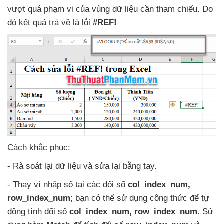
vượt
quá phạm vi
của vùng dữ liệu cần tham chiếu
. Do
đó kết quả trả về là lỗi
#REF!
Cách khắc phục:
- Rà soát lại dữ liệu
và sửa lại bằng tay.
- Thay vì nhập số tại
các đối số
col_index_num
,
row_index_num
; bạn
có thể sử dụng công thức
để tự
động tính đối số
col_index_num
, row_index_num
.
Sử