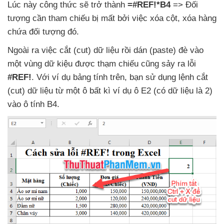
Lúc này công thức
sẽ trở thành
=#REF!*B4
=> Đối
tượng cần tham chiếu bị mất
bởi việc xóa cột
, xóa hàng
chứa đối tượng đó.
Ngoài ra việc cắt (cut) dữ liệu rồi dán (paste) đè vào
một vùng dữ kiệu
được thạm chiếu
cũng sảy ra lỗi
#REF!
. Với ví dụ bảng tính trên
, bạn sử dụng lệnh cắt
(cut) dữ liệu từ một ô bất kì ví dụ ô E2 (có dữ liệu là 2)
vào ô tính B4.