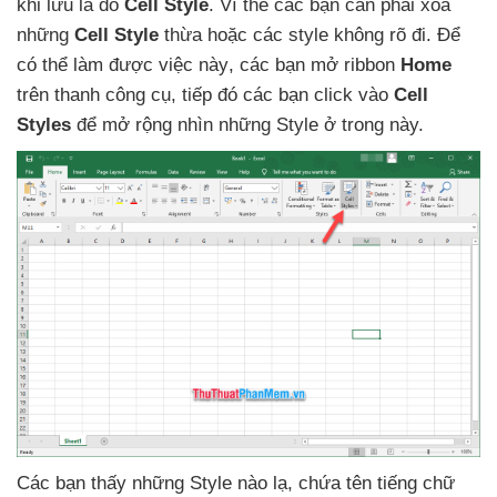
khi lưu là do
Cell Style
. Vì thế
các bạn cần phải xóa
những
Cell Style
thừa
hoặc
các style không rõ đi
. Để
có thể làm
được việc này
,
các bạn mở ribbon
Home
trên thanh công cụ
, tiếp đó
các bạn click vào
Cell
Styles
để mở rộng nhìn
những Style ở trong này.
Các bạn thấy
những Style nào lạ
, chứa tên tiếng chữ