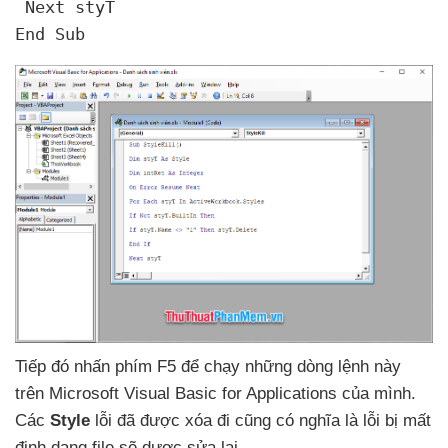
 Next styT

End Sub
Tiếp đó nhấn phím F5
để chạy
những dòng lệnh này
trên Microsoft Visual Basic for Applications
của mình
.
Các
Style
lỗi
đã
được xóa đi
cũng có nghĩa là lỗi bị mất
định dạng file
sẽ dược sửa lại.