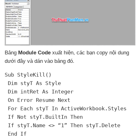
Bảng
Module Code
xuất hiện
,
các bạn copy nội dung
dưới đây
và dán vào bảng đó.
Sub StyleKill()

 Dim styT As Style

 Dim intRet As Integer

 On Error Resume Next

 For Each styT In ActiveWorkbook.Styles

 If Not styT.BuiltIn Then
 If styT.Name <> “1” Then styT.Delete

 End If
