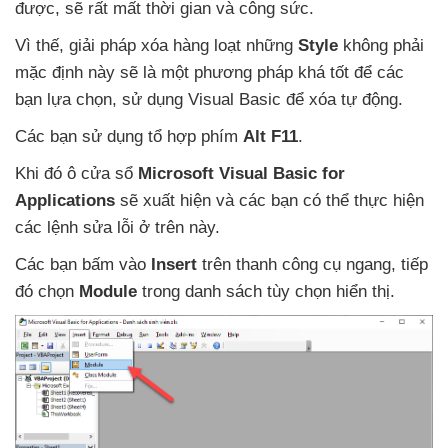
được
,
sẽ
rất mất thời gian
và công sức.
Vì thế
, giải pháp xóa hàng loạt
những
Style
không phải
mặc định này
sẽ là một phương pháp
khá tốt
để
các
bạn lựa chọn
, sử dụng Visual Basic
để xóa tự động.
Các bạn sử dụng tổ hợp phím
Alt F11
.
Khi đó ô cửa sổ
Microsoft Visual Basic for
Applications
sẽ xuất hiện
và
các bạn
có thể thực hiện
các lệnh sửa lỗi ở trên này.
Các bạn bấm vào
Insert
trên thanh công cụ ngang
, tiếp
đó chọn
Module
trong danh sách tùy chọn hiển thị.