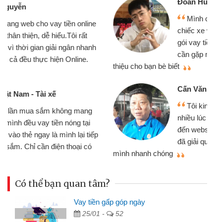
Đoàn Hữu Cảnh
Mình cần tiền gấp nên định cầm cố
chiếc xe wave nhưng thật may đã có
gói vay tiền bằng CMND online không
cần gặp mặt nên rất tiện lợi, sẽ giới
thiệu cho bạn bè biết
qu
Cấn Văn Lực - Tạp hóa
Tôi kinh doanh buôn bán nhỏ lẻ
nhiều lúc cần vốn nhập hàng, nhờ biết
đến website qua bạn bè giới thiệu tôi
đã giải quyết được công việc của
mình nhanh chóng
th
Có thể bạn quan tâm?
Vay tiền gấp góp ngày
25/01 -
52