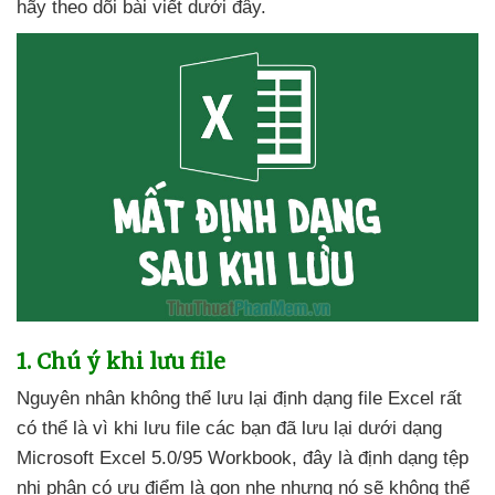
hãy theo dõi bài viết
dưới đây.
1
. Chú ý khi lưu file
Nguyên nhân không thể lưu lại định dạng file Excel
rất
có thể là vì khi lưu file
các bạn
đã lưu lại dưới dạng
Microsoft Excel 5.0/95 Workbook
, đây là định dạng tệp
nhị phân có ưu điểm là gọn nhẹ
nhưng nó
sẽ không thể