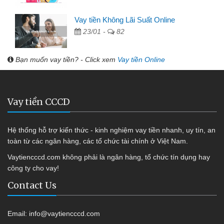
Vay tiền Không Lãi Suất Online
23/01 -
82
Bạn muốn vay tiền? - Click xem
Vay tiền Online
Vay tiền CCCD
Hệ thống hỗ trợ kiến thức - kinh nghiệm vay tiền nhanh, uy tín, an
toàn từ các ngân hàng, các tổ chức tài chính ở Việt Nam.
Vaytiencccd.com không phải là ngân hàng, tổ chức tín dụng hay
công ty cho vay!
Contact Us
Email:
info@vaytiencccd.com