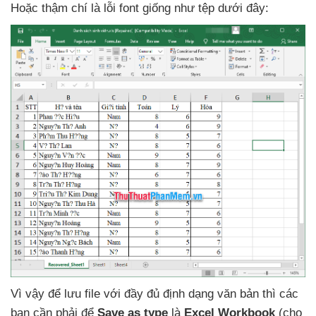
Hoặc thậm chí là lỗi font giống như tệp
dưới đây:
Vì vậy
để lưu file
với đầy đủ định dạng văn bản
thì
các
bạn cần phải
để
Save as type
là
Excel Workbook
(cho