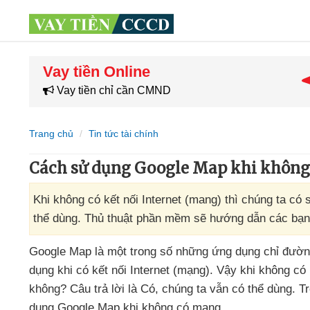
Vay tiền Online
Vay tiền chỉ cần CMND
Trang chủ
Tin tức tài chính
Cách sử dụng Google Map khi không
Khi không có kết nối Internet (mang) thì chúng ta c
thể dùng. Thủ thuật phần mềm sẽ hướng dẫn các bạ
Google Map là một trong số
những ứng dụng chỉ đường
dụng khi có kết nối Internet (mạng)
. Vậy khi không có 
không
? Câu trả lời là Có
, chúng ta
vẫn
có thể dùng
. T
dụng Google Map khi không có mạng.