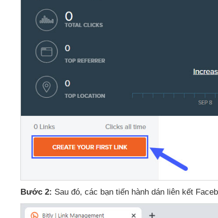
Bước 2:
Sau đó
,
các bạn tiến hành dán liên kết Fac