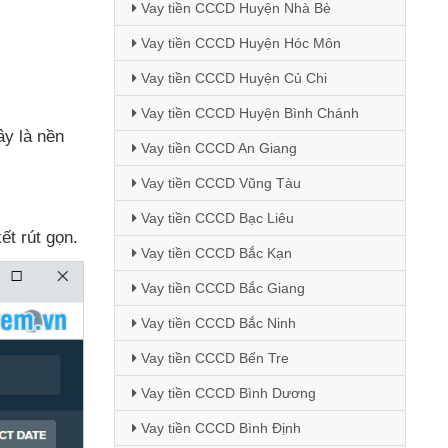
Vay tiền CCCD Huyện Nhà Bè
Vay tiền CCCD Huyện Hóc Môn
Vay tiền CCCD Huyện Củ Chi
Vay tiền CCCD Huyện Bình Chánh
ây là nền
Vay tiền CCCD An Giang
Vay tiền CCCD Vũng Tàu
Vay tiền CCCD Bạc Liêu
kết rút gọn.
Vay tiền CCCD Bắc Kạn
Vay tiền CCCD Bắc Giang
Vay tiền CCCD Bắc Ninh
Vay tiền CCCD Bến Tre
Vay tiền CCCD Bình Dương
Vay tiền CCCD Bình Định