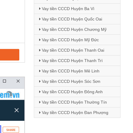
Vay tiền CCCD Huyện Ba Vì
Vay tiền CCCD Huyện Quốc Oai
Vay tiền CCCD Huyện Chương Mỹ
Vay tiền CCCD Huyện Mỹ Đức
Vay tiền CCCD Huyện Thanh Oai
Vay tiền CCCD Huyện Thanh Trì
Vay tiền CCCD Huyện Mê Linh
Vay tiền CCCD Huyện Sóc Sơn
Vay tiền CCCD Huyện Đông Anh
Vay tiền CCCD Huyện Thường Tín
Vay tiền CCCD Huyện Đan Phượng