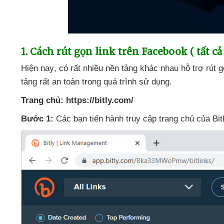
1
. Cách rút gọn link trên Facebook (
tất c
Hiện nay
, có
rất nhiều nền tảng khác nhau hỗ trợ rút 
tảng
rất an toàn trong
quá trình sử dụng.
Trang chủ:
https://bitly.com/
Bước 1:
Các bạn tiến hành truy cập trang chủ
của Bit