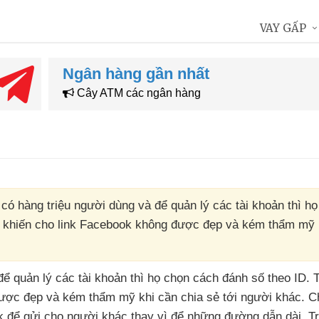
VAY GẤP
Ngân hàng gần nhất
Cây ATM các ngân hàng
có hàng triệu người dùng và để quản lý các tài khoản thì h
ID khiến cho link Facebook không được đẹp và kém thẩm mỹ 
để quản lý
các tài khoản
thì họ chọn cách đánh số theo ID
. 
ược đẹp
và kém thẩm mỹ khi cần chia sẻ tới người khác
. C
ok
để gửi cho người khác thay vì
để
những đường dẫn dài
. T