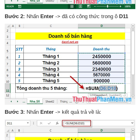
Bước 2:
Nhấn
Enter
->
đã có công thức trong ô
D11
Bước 3:
Nhấn
Enter
-> kết quả trả về là: