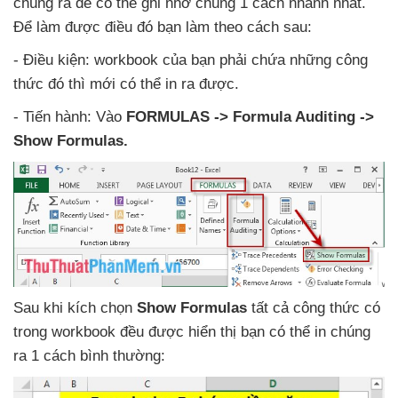
chúng ra
để
có thể ghi nhớ chúng 1 cách nhanh nhất
.
Để làm
được điều đó bạn làm theo cách sau:
- Điều kiện: workbook
của bạn phải chứa
những công
thức đó
thì mới
có thể in ra
được.
- Tiến hành: Vào
FORMULAS -> Formula Auditing ->
Show Formulas.
Sau khi kích chọn
Show Formulas
tất cả công thức có
trong workbook đều
được hiển thị bạn
có thể in chúng
ra 1 cách bình thường: