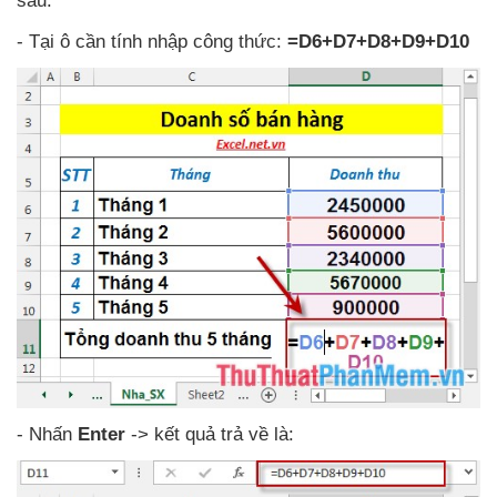
sau:
- Tại ô cần tính nhập công thức:
=D6+D7+D8+D9+D10
- Nhấn
Enter
-> kết quả trả về là: