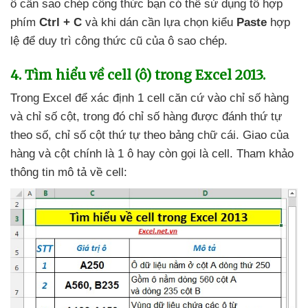
ô cần sao chép công thức bạn
có thể sử dụng tổ hợp
phím
Ctrl + C
và khi dán cần lựa chọn kiểu
Paste
hợp
lệ
để duy trì công thức cũ
của ô sao chép.
4
. Tìm hiểu về cell (ô) trong Excel 2013.
Trong Excel
để xác định 1 cell căn cứ vào chỉ số hàng
và chỉ số cột
, trong đó chỉ số hàng
được đánh thứ tự
theo số
, chỉ số cột thứ tự theo bảng chữ cái
. Giao
của
hàng
và cột chính là 1 ô hay còn gọi là cell
. Tham khảo
thông tin mô tả về cell: