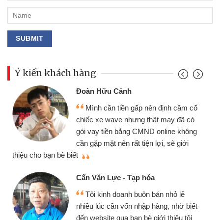
Ý kiến khách hàng
Đoàn Hữu Cảnh
Mình cần tiền gấp nên định cầm cố
chiếc xe wave nhưng thật may đã có
gói vay tiền bằng CMND online không
cần gặp mặt nên rất tiện lợi, sẽ giới
thiệu cho bạn bè biết
qu
Cấn Văn Lực - Tạp hóa
Tôi kinh doanh buôn bán nhỏ lẻ
nhiều lúc cần vốn nhập hàng, nhờ biết
đến website qua bạn bè giới thiệu tôi