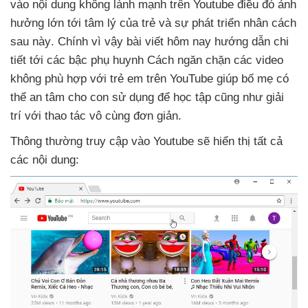
vào nội dung không lành mạnh trên Youtube điều đó ảnh
hưởng lớn tới tâm lý
của trẻ
và sự phát triển nhân cách
sau này
. Chính vì vậy bài viết hôm nay hướng dẫn chi
tiết tới
các bậc phụ huynh Cách ngăn chặn
các video
không phù hợp
với trẻ em trên YouTube giúp bố mẹ
có
thể an tâm cho con sử dụng
để học tập
cũng như giải
trí
với thao tác vô cùng đơn giản.
Thông thường truy cập vào Youtube
sẽ hiển thị
tất cả
các nội dung: