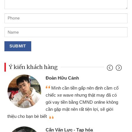
Ý kiến khách hàng
Đoàn Hữu Cảnh
Mình cần tiền gấp nên định cầm cố
chiếc xe wave nhưng thật may đã có
gói vay tiền bằng CMND online không
cần gặp mặt nên rất tiện lợi, sẽ giới
thiệu cho bạn bè biết
qu
Cấn Văn Lực - Tạp hóa