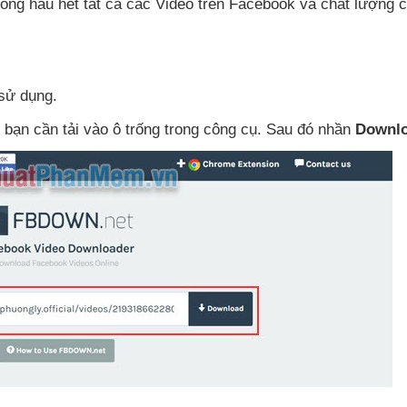
uống hầu hết
tất cả
các Video trên Facebook
và chất lượng
c
sử dụng.
 bạn cần tải vào ô trống trong công cụ
. Sau đó nhần
Downl