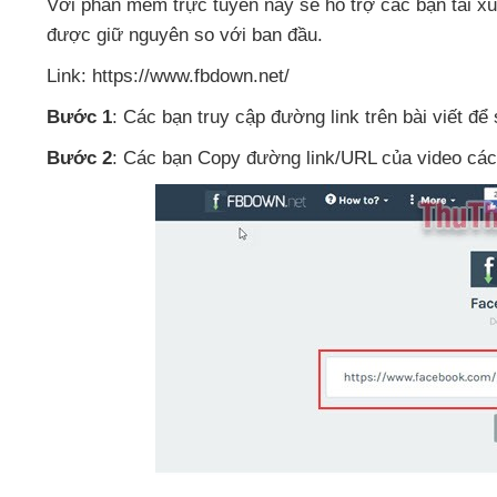
Với phần mềm trực tuyến này
sẽ hỗ trợ
các bạn tải x
được giữ nguyên so
với ban đầu.
Link: https://www.fbdown.net/
Bước 1
: Các bạn truy cập đường link trên bài viết
để 
Bước 2
: Các bạn Copy đường link/URL
của video
các