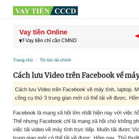
Vay tiền Online
Vay tiền chỉ cần CMND
Trang chủ
Tin tức tài chính
Cách lưu Video trên Facebook về máy
Cách lưu Video trên Facebook về máy tính, laptop. M
công cụ thứ 3 trung gian mới có thể tải về được. H
Facebook là mạng xã hội lớn nhất
hiện nay
với việc h
Thế
nhưng Facebook chỉ là mạng xã hội chứ không phả
việc tải video về máy tính trực tiếp
. Muốn tải
được Vid
trung gian mới
có thể tải về
được
. Hôm nay
, Thủ thu