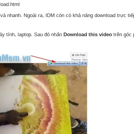
load.html
o
và nhanh
. Ngoài ra
, IDM còn có khả năng download trực ti
áy tính
, laptop
. Sau đó nhấn
Download this video
trên góc