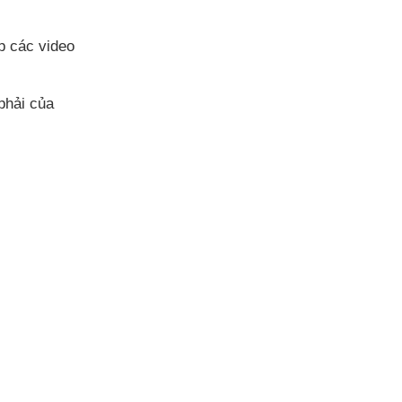
ếp
các video
 phải
của