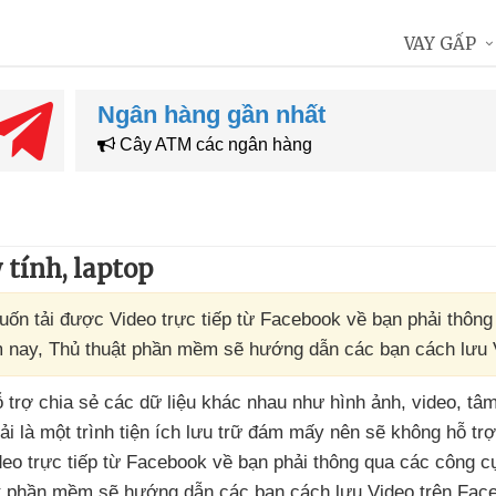
VAY GẤP
Ngân hàng gần nhất
Cây ATM các ngân hàng
 tính, laptop
uốn tải được Video trực tiếp từ Facebook về bạn phải thông
ôm nay, Thủ thuật phần mềm sẽ hướng dẫn các bạn cách lưu 
ỗ trợ chia sẻ
các dữ liệu khác nhau như hình ảnh
, video
, tâ
i là một trình tiện ích lưu trữ đám mấy nên
sẽ không hỗ tr
eo trực tiếp từ Facebook về bạn phải thông qua
các công c
ật phần mềm
sẽ hướng dẫn
các bạn cách lưu Video trên Fac