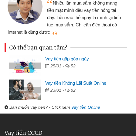
Nhiều lần mua sắm không mang
tiền mặt mình đều vay tiền nóng tại
đây. Tiền vào thẻ ngay là mình lại tiếp
tục mua sắm. Chỉ cần điện thoại có
mì
Internet là dùng được
Có thể bạn quan tâm?
Vay tiền gấp góp ngày
25/01 -
52
Vay tiền Không Lãi Suất Online
23/01 -
82
Bạn muốn vay tiền? - Click xem
Vay tiền Online
Vay tiền CCCD