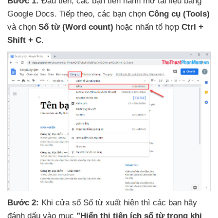
Bước 1:
Đầu tiên
,
các bạn tiến hành mở tài liệu bằng
Google Docs
. Tiếp theo
,
các bạn chọn
Công cụ (Tools)
và chọn
Số từ (Word count)
hoặc nhấn tổ hợp
Ctrl +
Shift + C
.
Bước 2:
Khi cửa sổ Số từ xuất hiện
thì
các bạn hãy
đánh dấu vào mục
"Hiển thị tiện ích số từ trong khi